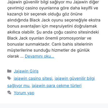
Jajawin güvenilir bilgi sağlıyor mu Jajawin diğer
çevrimiçi casino oyunlarına göre daha keyifli ve
kazançlı bir seçenek olduğu göz önüne
alındığında Black Jack oyunu seçeneğiyle ekstra
bonus avantajları için meşruiyetini doğrulamak
akıllıca olabilir. Şu anda çoğu casino sitesindeki
Black Jack oyunları önemli promosyonlar ve
bonuslar sunmaktadır. Canlı bahis sitelerinin
müşterilerine sunduğu hizmetler de günlük
olarak …
Devamını oku…
Kategoriler
Jajawin Giriş
Etiketler
jajawin casino sitesi
,
jajawin güvenilir bilgi
sağlıyor mu
,
jajawin para çekme türleri
Yorum yap