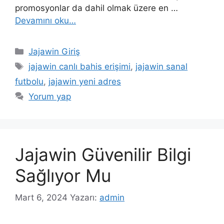
promosyonlar da dahil olmak üzere en …
Devamını oku…
Kategoriler
Jajawin Giriş
Etiketler
jajawin canlı bahis erişimi
,
jajawin sanal
futbolu
,
jajawin yeni adres
Yorum yap
Jajawin Güvenilir Bilgi
Sağlıyor Mu
Mart 6, 2024
Yazarı:
admin