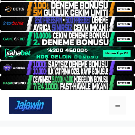
İçeriğe
atla
Menü