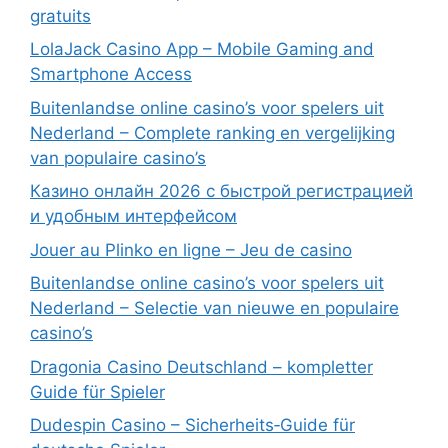
gratuits
LolaJack Casino App – Mobile Gaming and
Smartphone Access
Buitenlandse online casino’s voor spelers uit
Nederland – Complete ranking en vergelijking
van populaire casino’s
Казино онлайн 2026 с быстрой регистрацией
и удобным интерфейсом
Jouer au Plinko en ligne – Jeu de casino
Buitenlandse online casino’s voor spelers uit
Nederland – Selectie van nieuwe en populaire
casino’s
Dragonia Casino Deutschland – kompletter
Guide für Spieler
Dudespin Casino – Sicherheits‑Guide für