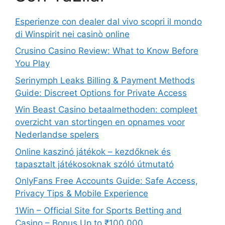
Esperienze con dealer dal vivo scopri il mondo
di Winspirit nei casinò online
Crusino Casino Review: What to Know Before
You Play
Serinymph Leaks Billing & Payment Methods
Guide: Discreet Options for Private Access
Win Beast Casino betaalmethoden: compleet
overzicht van stortingen en opnames voor
Nederlandse spelers
Online kaszinó játékok – kezdőknek és
tapasztalt játékosoknak szóló útmutató
OnlyFans Free Accounts Guide: Safe Access,
Privacy Tips & Mobile Experience
1Win – Official Site for Sports Betting and
Casino – Bonus Up to ₹100,000