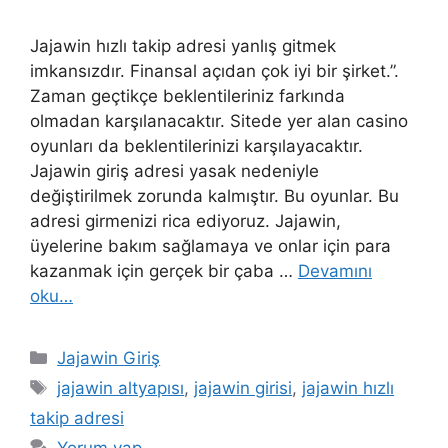
Jajawin hızlı takip adresi yanlış gitmek
imkansızdır. Finansal açıdan çok iyi bir şirket.”.
Zaman geçtikçe beklentileriniz farkında
olmadan karşılanacaktır. Sitede yer alan casino
oyunları da beklentilerinizi karşılayacaktır.
Jajawin giriş adresi yasak nedeniyle
değiştirilmek zorunda kalmıştır. Bu oyunlar. Bu
adresi girmenizi rica ediyoruz. Jajawin,
üyelerine bakım sağlamaya ve onlar için para
kazanmak için gerçek bir çaba …
Devamını
oku…
Kategoriler
Jajawin Giriş
Etiketler
jajawin altyapısı
,
jajawin girisi
,
jajawin hızlı
takip adresi