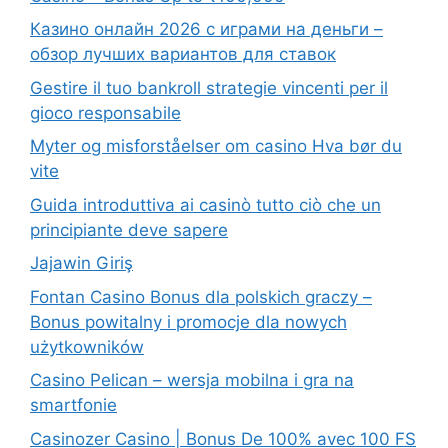
Казино онлайн 2026 с играми на деньги –
обзор лучших вариантов для ставок
Gestire il tuo bankroll strategie vincenti per il
gioco responsabile
Myter og misforståelser om casino Hva bør du
vite
Guida introduttiva ai casinò tutto ciò che un
principiante deve sapere
Jajawin Giriş
Fontan Casino Bonus dla polskich graczy –
Bonus powitalny i promocje dla nowych
użytkowników
Casino Pelican – wersja mobilna i gra na
smartfonie
Casinozer Casino | Bonus De 100% avec 100 FS