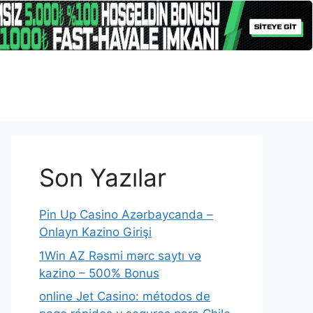
Son Yazılar
Pin Up Casino Azərbaycanda –
Onlayn Kazino Girişi
1Win AZ Rəsmi mərc saytı və
kazino – 500% Bonus
online Jet Casino: métodos de