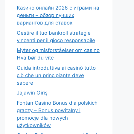
Казино онлайн 2026 с играми на
деньги – обзор лучших
вариантов для ставок
Gestire il tuo bankroll strategie
vincenti per il gioco responsabile
Myter og misforståelser om casino
Hva bør du vite
Guida introduttiva ai casinò tutto
ciò che un principiante deve
sapere
Jajawin Giriş
Fontan Casino Bonus dla polskich
graczy – Bonus powitalny i
promocje dla nowych
użytkowników