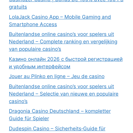
gratuits
LolaJack Casino App – Mobile Gaming and
Smartphone Access
Buitenlandse online casino’s voor spelers uit
Nederland – Complete ranking en vergelijking
van populaire casino’s
Казино онлайн 2026 с быстрой регистрацией
и удобным интерфейсом
Jouer au Plinko en ligne – Jeu de casino
Buitenlandse online casino’s voor spelers uit
Nederland – Selectie van nieuwe en populaire
casino’s
Dragonia Casino Deutschland – kompletter
Guide für Spieler
Dudespin Casino – Sicherheits‑Guide für