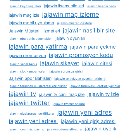
jajawin lisans bilgileri
jajawin kayıt koşulları
jajawin lisansı nedir
jajawin maç izleme
jajawin maç izle
jajawin mobil uygulama
jajawin müşteri desteği
jajawin nasil bir site
Jajawin Müşteri Hizmetleri
jajawin oyunları
jajawin nba bahis seçenekleri
jajawin para yatirma
jajawin para çekme
jajawin promosyon kodu
jajawin promosyon
jajawin sikayet
jajawin sitesi
jajawin sanal bahis
jajawin slot kampanyaları
jajawin sorunsuz girişi
Jajawin Spor Bahisleri
jajawin televizyon oyunları etkinliği
jajawin terminali uluslararası etkinlikler
jajawin turnuvası ücretsiz yayınlar
jajawin tv
jajawin tv izle
jajawin tv canli maç izle
jajawin twitter
jajawin twitter hesabı
jajawin yeni adres
jajawin uluslararası sertifikalar
jajawin yeni adresi
jajawin yeni giriş adresi
jajawin üyelik
jajawin çevrimiçi casino
jajawin ödeme altyapısı