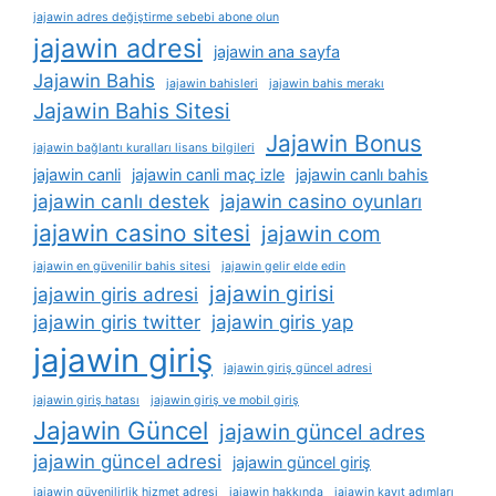
jajawin adres değiştirme sebebi abone olun
jajawin adresi
jajawin ana sayfa
Jajawin Bahis
jajawin bahisleri
jajawin bahis merakı
Jajawin Bahis Sitesi
Jajawin Bonus
jajawin bağlantı kuralları lisans bilgileri
jajawin canli
jajawin canli maç izle
jajawin canlı bahis
jajawin canlı destek
jajawin casino oyunları
jajawin casino sitesi
jajawin com
jajawin en güvenilir bahis sitesi
jajawin gelir elde edin
jajawin girisi
jajawin giris adresi
jajawin giris twitter
jajawin giris yap
jajawin giriş
jajawin giriş güncel adresi
jajawin giriş hatası
jajawin giriş ve mobil giriş
Jajawin Güncel
jajawin güncel adres
jajawin güncel adresi
jajawin güncel giriş
jajawin güvenilirlik hizmet adresi
jajawin hakkında
jajawin kayıt adımları