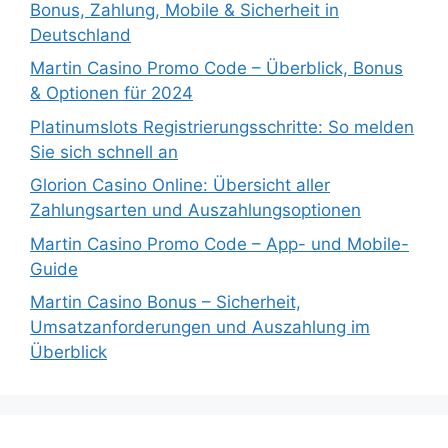
Bonus, Zahlung, Mobile & Sicherheit in
Deutschland
Martin Casino Promo Code – Überblick, Bonus
& Optionen für 2024
Platinumslots Registrierungsschritte: So melden
Sie sich schnell an
Glorion Casino Online: Übersicht aller
Zahlungsarten und Auszahlungsoptionen
Martin Casino Promo Code – App- und Mobile-
Guide
Martin Casino Bonus – Sicherheit,
Umsatzanforderungen und Auszahlung im
Überblick