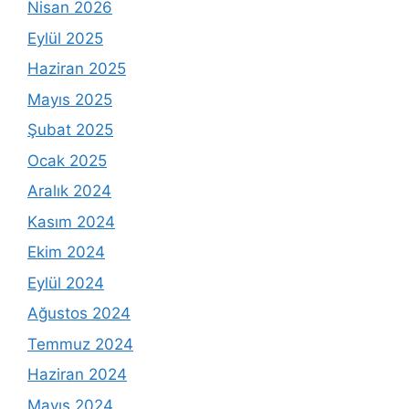
Nisan 2026
Eylül 2025
Haziran 2025
Mayıs 2025
Şubat 2025
Ocak 2025
Aralık 2024
Kasım 2024
Ekim 2024
Eylül 2024
Ağustos 2024
Temmuz 2024
Haziran 2024
Mayıs 2024