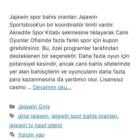
Jajawin spor bahis oranları Jajawin
Sportsbook’un bir koordinatör limiti vardır.
Akredite Spor Kitabı sekmesine tıklayarak Canlı
Oyunlar Ofisinde fazla farklı spor için kupon
girebilirsiniz. Bu, özel programlar tarafından
desteklenen bir seçenektir. Daha fazla oyun için
potansiyel kesindir, ancak canlı bahis sitelerinde
yer alan bahisçilerin ve oyuncuların daha fazla
para kazanmasına da yardımcı olur. Lisanssız
casino …
Devamını oku…
Kategoriler
Jajawin Giriş
Etiketler
girisi jajawin
,
jajawin spor bahis oranları
,
jajawin tv nasıl i̇zlenir
Yorum yap