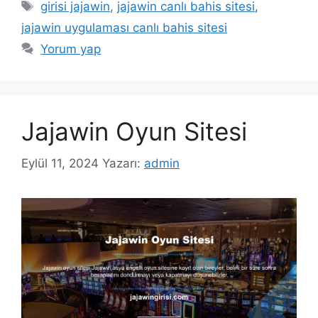
Etiketler
girisi jajawin
,
jajawin canlı bahis sitesi
,
jajawin uygulaması canlı bahis sitesi
Yorum yap
Jajawin Oyun Sitesi
Eylül 11, 2024
Yazarı:
admin