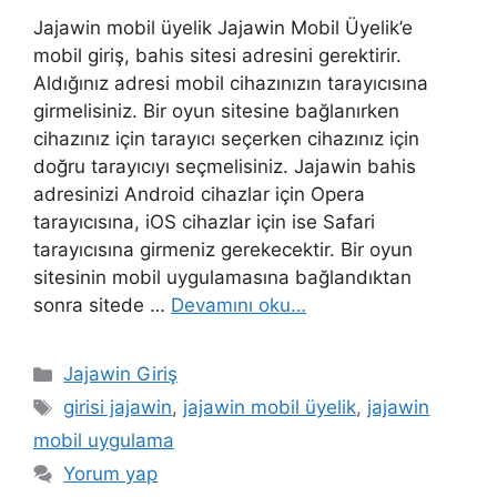
Jajawin mobil üyelik Jajawin Mobil Üyelik’e
mobil giriş, bahis sitesi adresini gerektirir.
Aldığınız adresi mobil cihazınızın tarayıcısına
girmelisiniz. Bir oyun sitesine bağlanırken
cihazınız için tarayıcı seçerken cihazınız için
doğru tarayıcıyı seçmelisiniz. Jajawin bahis
adresinizi Android cihazlar için Opera
tarayıcısına, iOS cihazlar için ise Safari
tarayıcısına girmeniz gerekecektir. Bir oyun
sitesinin mobil uygulamasına bağlandıktan
sonra sitede …
Devamını oku…
Kategoriler
Jajawin Giriş
Etiketler
girisi jajawin
,
jajawin mobil üyelik
,
jajawin
mobil uygulama
Yorum yap