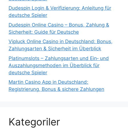
Dudespin Login & Verifizierung: Anleitung für
deutsche Spieler
Dudespin Online Casino – Bonus, Zahlung &
Sicherheit: Guide für Deutsche
Vipluck Online Casino in Deutschland: Bonus,
Zahlungsarten & Sicherheit im Überblick
Platinumslots – Zahlungsarten und Ein‑ und
Auszahlungsmethoden im Überblick für
deutsche Spieler
Martin Casino App in Deutschland:
Registrierung, Bonus & sichere Zahlungen
Kategoriler