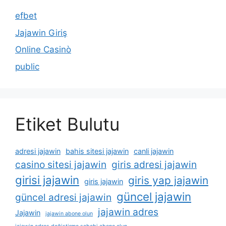
efbet
Jajawin Giriş
Online Casinò
public
Etiket Bulutu
adresi jajawin
bahis sitesi jajawin
canli jajawin
casino sitesi jajawin
giris adresi jajawin
girisi jajawin
giris yap jajawin
giris jajawin
güncel jajawin
güncel adresi jajawin
jajawin adres
Jajawin
jajawin abone olun