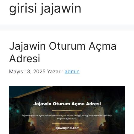
girisi jajawin
Jajawin Oturum Açma
Adresi
Mayıs 13, 2025
Yazarı:
admin