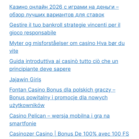
Казино онлайн 2026 с играми на деньги –
обзор лучших вариантов для ставок
Gestire il tuo bankroll strategie vincenti per il
gioco responsabile
Myter og misforståelser om casino Hva bør du
vite
Guida introduttiva ai casinò tutto ciò che un
principiante deve sapere
Jajawin Giriş
Fontan Casino Bonus dla polskich graczy –
Bonus powitalny i promocje dla nowych
użytkowników
Casino Pelican – wersja mobilna i gra na
smartfonie
Casinozer Casino | Bonus De 100% avec 100 FS