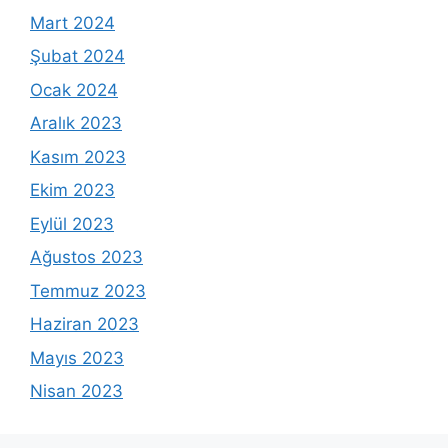
Mart 2024
Şubat 2024
Ocak 2024
Aralık 2023
Kasım 2023
Ekim 2023
Eylül 2023
Ağustos 2023
Temmuz 2023
Haziran 2023
Mayıs 2023
Nisan 2023