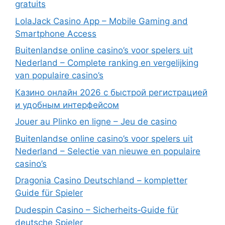
gratuits
LolaJack Casino App – Mobile Gaming and
Smartphone Access
Buitenlandse online casino’s voor spelers uit
Nederland – Complete ranking en vergelijking
van populaire casino’s
Казино онлайн 2026 с быстрой регистрацией
и удобным интерфейсом
Jouer au Plinko en ligne – Jeu de casino
Buitenlandse online casino’s voor spelers uit
Nederland – Selectie van nieuwe en populaire
casino’s
Dragonia Casino Deutschland – kompletter
Guide für Spieler
Dudespin Casino – Sicherheits‑Guide für
deutsche Spieler