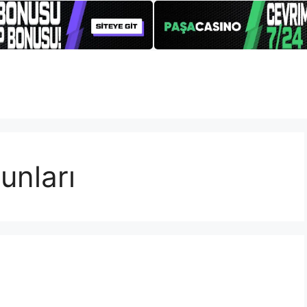
unları