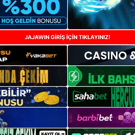
JAJAWIN GİRİŞ İÇİN TIKLAYINIZ!