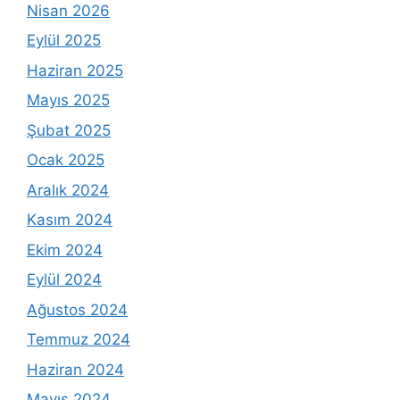
Nisan 2026
Eylül 2025
Haziran 2025
Mayıs 2025
Şubat 2025
Ocak 2025
Aralık 2024
Kasım 2024
Ekim 2024
Eylül 2024
Ağustos 2024
Temmuz 2024
Haziran 2024
Mayıs 2024