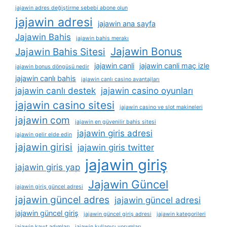
jajawin adres değiştirme sebebi abone olun
jajawin adresi
jajawin ana sayfa
Jajawin Bahis
jajawin bahis merakı
Jajawin Bonus
Jajawin Bahis Sitesi
jajawin canli
jajawin canli maç izle
jajawin bonus döngüsü nedir
jajawin canlı bahis
jajawin canlı casino avantajları
jajawin canlı destek
jajawin casino oyunları
jajawin casino sitesi
jajawin casino ve slot makineleri
jajawin com
jajawin en güvenilir bahis sitesi
jajawin giris adresi
jajawin gelir elde edin
jajawin girisi
jajawin giris twitter
jajawin giriş
jajawin giris yap
Jajawin Güncel
jajawin giriş güncel adresi
jajawin güncel adres
jajawin güncel adresi
jajawin güncel giriş
jajawin güncel giriş adresi
jajawin kategorileri
jajawin kayıt adımları
jajawin kullanıcı yorumları