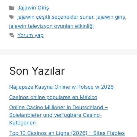
Kategoriler
Jajawin Giriş
Etiketler
jajawin çeşitli seçenekler sunar
,
jajawin giriş
,
jajawin televizyon oyunları etkinliği
Yorum yap
Son Yazılar
Najlepsze Kasyna Online w Polsce w 2026
Casinos online populares en México
Online Casino Millioner in Deutschland –
Spielanbieter und verfügbare Casino-
Kategorien
Top 10 Casinos en Ligne (2026) – Sites Fiables