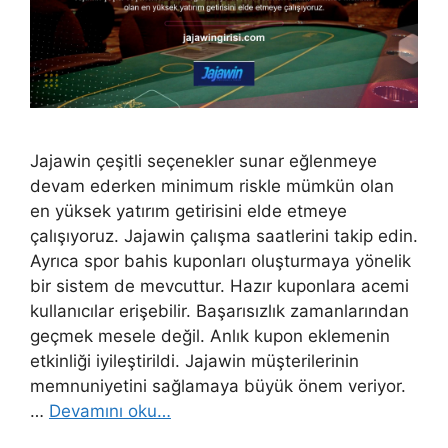
Jajawin çeşitli seçenekler sunar eğlenmeye
devam ederken minimum riskle mümkün olan
en yüksek yatırım getirisini elde etmeye
çalışıyoruz. Jajawin çalışma saatlerini takip edin.
Ayrıca spor bahis kuponları oluşturmaya yönelik
bir sistem de mevcuttur. Hazır kuponlara acemi
kullanıcılar erişebilir. Başarısızlık zamanlarından
geçmek mesele değil. Anlık kupon eklemenin
etkinliği iyileştirildi. Jajawin müşterilerinin
memnuniyetini sağlamaya büyük önem veriyor.
…
Devamını oku…