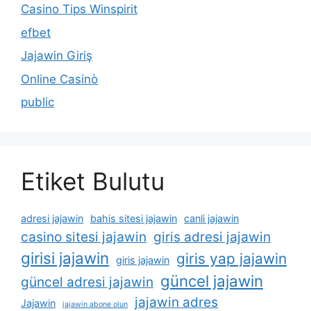
Casino Tips Winspirit
efbet
Jajawin Giriş
Online Casinò
public
Etiket Bulutu
adresi jajawin
bahis sitesi jajawin
canli jajawin
casino sitesi jajawin
giris adresi jajawin
girisi jajawin
giris yap jajawin
giris jajawin
güncel jajawin
güncel adresi jajawin
jajawin adres
Jajawin
jajawin abone olun