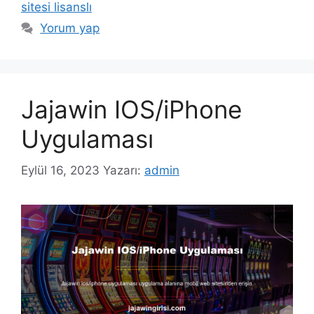
sitesi lisanslı
Yorum yap
Jajawin IOS/iPhone
Uygulaması
Eylül 16, 2023
Yazarı:
admin