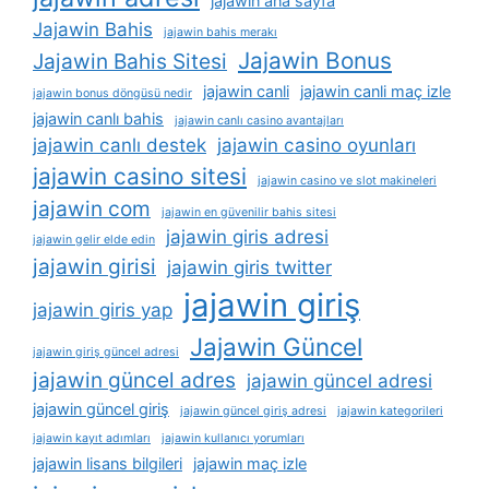
jajawin ana sayfa
Jajawin Bahis
jajawin bahis merakı
Jajawin Bonus
Jajawin Bahis Sitesi
jajawin canli
jajawin canli maç izle
jajawin bonus döngüsü nedir
jajawin canlı bahis
jajawin canlı casino avantajları
jajawin canlı destek
jajawin casino oyunları
jajawin casino sitesi
jajawin casino ve slot makineleri
jajawin com
jajawin en güvenilir bahis sitesi
jajawin giris adresi
jajawin gelir elde edin
jajawin girisi
jajawin giris twitter
jajawin giriş
jajawin giris yap
Jajawin Güncel
jajawin giriş güncel adresi
jajawin güncel adres
jajawin güncel adresi
jajawin güncel giriş
jajawin güncel giriş adresi
jajawin kategorileri
jajawin kayıt adımları
jajawin kullanıcı yorumları
jajawin lisans bilgileri
jajawin maç izle