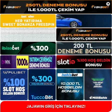
×
JAJAWIN GİRİŞ İÇİN TIKLAYINIZ!