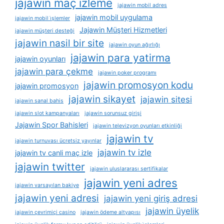
jajawin maç izleme
jajawin mobil adres
jajawin mobil uygulama
jajawin mobil i̇şlemler
Jajawin Müşteri Hizmetleri
jajawin müşteri desteği
jajawin nasil bir site
jajawin oyun ağırlığı
jajawin para yatirma
jajawin oyunları
jajawin para çekme
jajawin poker programı
jajawin promosyon kodu
jajawin promosyon
jajawin sikayet
jajawin sitesi
jajawin sanal bahis
jajawin slot kampanyaları
jajawin sorunsuz girişi
Jajawin Spor Bahisleri
jajawin televizyon oyunları etkinliği
jajawin tv
jajawin turnuvası ücretsiz yayınlar
jajawin tv izle
jajawin tv canli maç izle
jajawin twitter
jajawin uluslararası sertifikalar
jajawin yeni adres
jajawin varsayılan bakiye
jajawin yeni adresi
jajawin yeni giriş adresi
jajawin üyelik
jajawin çevrimiçi casino
jajawin ödeme altyapısı