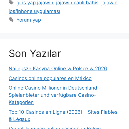
Etiketler
giris yap jajawin
,
jajawin canlı bahis
,
jajawin
ios/iphone uygulaması
Yorum yap
Son Yazılar
Najlepsze Kasyna Online w Polsce w 2026
Casinos online populares en México
Online Casino Millioner in Deutschland –
Spielanbieter und verfügbare Casino-
Kategorien
Top 10 Casinos en Ligne (2026) – Sites Fiables
& Légaux
Vergelijking van online casino’s in België