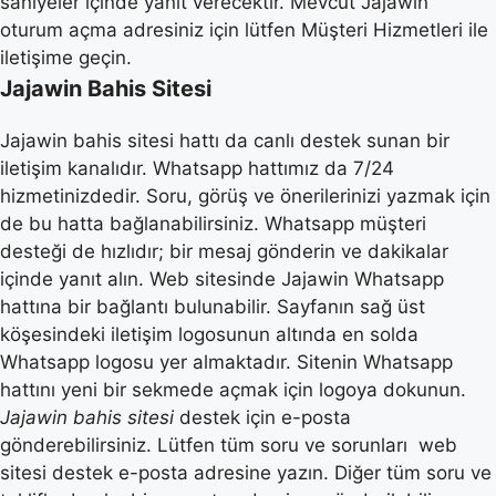
saniyeler içinde yanıt verecektir. Mevcut Jajawin
oturum açma adresiniz için lütfen Müşteri Hizmetleri ile
iletişime geçin.
Jajawin Bahis Sitesi
Jajawin bahis sitesi hattı da canlı destek sunan bir
iletişim kanalıdır. Whatsapp hattımız da 7/24
hizmetinizdedir. Soru, görüş ve önerilerinizi yazmak için
de bu hatta bağlanabilirsiniz. Whatsapp müşteri
desteği de hızlıdır; bir mesaj gönderin ve dakikalar
içinde yanıt alın. Web sitesinde Jajawin Whatsapp
hattına bir bağlantı bulunabilir. Sayfanın sağ üst
köşesindeki iletişim logosunun altında en solda
Whatsapp logosu yer almaktadır. Sitenin Whatsapp
hattını yeni bir sekmede açmak için logoya dokunun.
Jajawin bahis sitesi
destek için e-posta
gönderebilirsiniz. Lütfen tüm soru ve sorunları web
sitesi destek e-posta adresine yazın. Diğer tüm soru ve