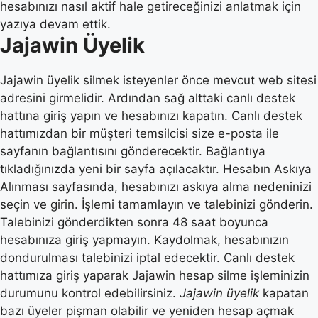
hesabınızı nasıl aktif hale getireceğinizi anlatmak için
yazıya devam ettik.
Jajawin Üyelik
Jajawin üyelik silmek isteyenler önce mevcut web sitesi
adresini girmelidir. Ardından sağ alttaki canlı destek
hattına giriş yapın ve hesabınızı kapatın. Canlı destek
hattımızdan bir müşteri temsilcisi size e-posta ile
sayfanın bağlantısını gönderecektir. Bağlantıya
tıkladığınızda yeni bir sayfa açılacaktır. Hesabın Askıya
Alınması sayfasında, hesabınızı askıya alma nedeninizi
seçin ve girin. İşlemi tamamlayın ve talebinizi gönderin.
Talebinizi gönderdikten sonra 48 saat boyunca
hesabınıza giriş yapmayın. Kaydolmak, hesabınızın
dondurulması talebinizi iptal edecektir. Canlı destek
hattımıza giriş yaparak Jajawin hesap silme işleminizin
durumunu kontrol edebilirsiniz.
Jajawin üyelik
kapatan
bazı üyeler pişman olabilir ve yeniden hesap açmak