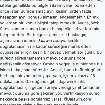
siteler genellikle bu bilgileri ikramiyeleri ödemeden
önce ister. Burada amaç aynı kişinin birden fazla
hesaptan aynı bonusu almasını engellemektir. En etkili
yollardan biri konut bilgisi talep etmektir. Ayrıca, Web
Sitesi zaman zaman banka hesap bilgileri ve faturalar
talep edebilir. Bu belgeler genellikle başlangıç
aşamasında istenir.
Jajawin şikayet
kimlik
doğrulamasının ne kadar süreceğini merak eden
oyunseverler için kesin bir cevap vermek zor çünkü bu
sürecin süresi tamamen mevcut duruma göre
değişkenlik gösteriyor. Örneğin yoğun iş günlerinde bu
işlem birkaç saat sürebilir. Ancak, bunu hafif bir günde
herhangi bir zamanda yaparsam, işlem yalnızca 15
dakika sürer. Gördüğünüz gibi, Jajawin kimlik
doğrulaması için geçen süreye verdiği yanıt tamamen
mevcut duruma göre şekilleniyor. Sertifikasyon süreci
hakkında başka sorularınız varsa, @Jajawin.com