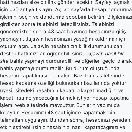
hattımızdan size bir link gönderilecektir. Sayfayı açmak
için bağlantıya tıklayın. Açılan sayfada hesap dondurma
işlemini seçin ve dondurma sebebini belirtin. Bilgilerinizi
girdikten sonra talebinizi iletebilirsiniz. Talebinizi
gönderdikten sonra 48 saat boyunca hesabınıza giriş
yapmayın. Jajawin hesabınızın yasağını kaldırmak için
oturum açın. Jajawin hesabınızın kilit durumunu canlı
destek hattımızdan öğrenebilirsiniz.
Jajawin nasıl bir
site
bahis yapmayı durdurabilir ve diğerleri geçici olarak
bahis yapmayı durdurabilir. Bu durum oluştuğunda
hesabın kapatılması normaldir. Bazı bahis sitelerinde
hesap kapatma özelliği bulunurken bazılarında yoktur
üyesi, sitedeki hesabının kapatılıp kapatılmadığını ve
kapatılırsa ne yapacağını bilmek istiyor hesap kapatma
işlemi web sitesinde mevcuttur. Bunların yapımı da
kolaydır. Hesabınızı 48 saat içinde kapatmak için
talimatları uygulayın. Bundan sonra, hesabınızı yeniden
etkinleştirebilirsiniz hesabınızı nasıl kapatacağınızı ve