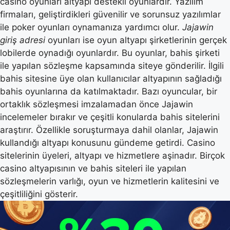
casino oyunları altyapı destekli oyunlardır. Yazılım
firmaları, geliştirdikleri güvenilir ve sorunsuz yazılımlar
ile poker oyunları oynamanıza yardımcı olur.
Jajawin
giriş adresi
oyunları ise oyun altyapı şirketlerinin gerçek
lobilerde oynadığı oyunlardır. Bu oyunlar, bahis şirketi
ile yapılan sözleşme kapsamında siteye gönderilir. İlgili
bahis sitesine üye olan kullanıcılar altyapının sağladığı
bahis oyunlarına da katılmaktadır. Bazı oyuncular, bir
ortaklık sözleşmesi imzalamadan önce Jajawin
incelemeler bırakır ve çeşitli konularda bahis sitelerini
araştırır. Özellikle soruşturmaya dahil olanlar, Jajawin
kullandığı altyapı konusunu gündeme getirdi. Casino
sitelerinin üyeleri, altyapı ve hizmetlere aşinadır. Birçok
casino altyapısının ve bahis siteleri ile yapılan
sözleşmelerin varlığı, oyun ve hizmetlerin kalitesini ve
çeşitliliğini gösterir.