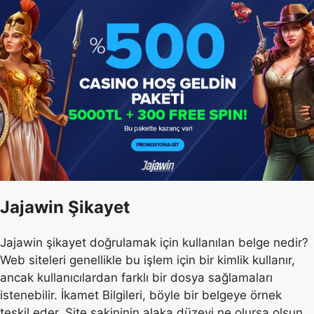
Jajawin Şikayet
Jajawin şikayet doğrulamak için kullanılan belge nedir?
Web siteleri genellikle bu işlem için bir kimlik kullanır,
ancak kullanıcılardan farklı bir dosya sağlamaları
istenebilir. İkamet Bilgileri, böyle bir belgeye örnek
teşkil eder. Site sakininin alaka düzeyi ne olursa olsun,