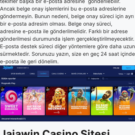
teklifler başka bir e-posta adresine gönderilebilir.
Ancak belge onay işlemlerini bu e-posta adreslerine
göndermeyin. Bunun nedeni, belge onay süreci için ayrı
bir e-posta adresim olması. Belge onay süreci,
adresine e-posta ile gönderilmelidir. Farklı bir adrese
gönderilmesi durumunda işlem gerçekleştirilmeyecektir.
E-posta destek süreci diğer yöntemlere göre daha uzun
sürmektedir. Sorunuzu yazın, size en geç 24 saat içinde
e-posta ile geri dönelim.
Jajawin Casino Sitesi