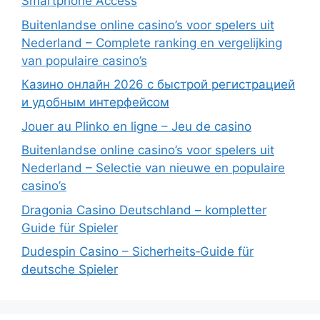
Smartphone Access
Buitenlandse online casino’s voor spelers uit
Nederland – Complete ranking en vergelijking
van populaire casino’s
Казино онлайн 2026 с быстрой регистрацией
и удобным интерфейсом
Jouer au Plinko en ligne – Jeu de casino
Buitenlandse online casino’s voor spelers uit
Nederland – Selectie van nieuwe en populaire
casino’s
Dragonia Casino Deutschland – kompletter
Guide für Spieler
Dudespin Casino – Sicherheits‑Guide für
deutsche Spieler