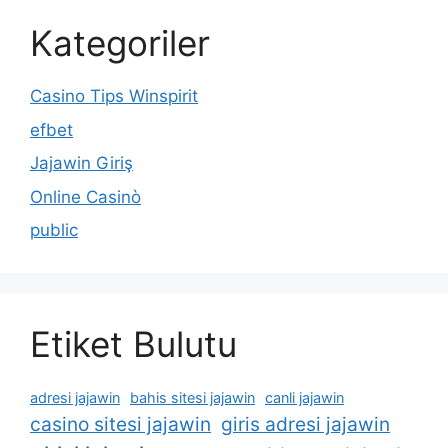
Kategoriler
Casino Tips Winspirit
efbet
Jajawin Giriş
Online Casinò
public
Etiket Bulutu
adresi jajawin
bahis sitesi jajawin
canli jajawin
casino sitesi jajawin
giris adresi jajawin