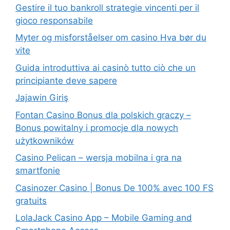
Gestire il tuo bankroll strategie vincenti per il
gioco responsabile
Myter og misforståelser om casino Hva bør du
vite
Guida introduttiva ai casinò tutto ciò che un
principiante deve sapere
Jajawin Giriş
Fontan Casino Bonus dla polskich graczy –
Bonus powitalny i promocje dla nowych
użytkowników
Casino Pelican – wersja mobilna i gra na
smartfonie
Casinozer Casino | Bonus De 100% avec 100 FS
gratuits
LolaJack Casino App – Mobile Gaming and