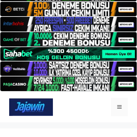
İçeriğe
atla
Menü