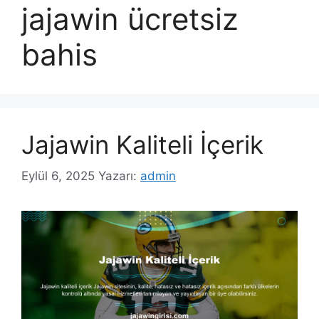
jajawin ücretsiz
bahis
Jajawin Kaliteli İçerik
Eylül 6, 2025
Yazarı:
admin