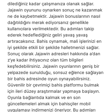
dilediğiniz kadar çalışmanıza olanak sağlar.
Jajawin oyununu oynarken sonuç ne kazanmak
ne de kaybetmektir. Jajawin bonuslarının nasıl
dağıtıldığını merak ediyorsanız genellikle
kullanıcılara verilmektedir. Bu adımları takip
ederek hedeflediğiniz geliri yavaş yavaş
artıracaksınız. Bahis oynamak, mali işlerinizi en
iyi şekilde etkili bir şekilde halletmenizi sağlar.
Sonuç olarak Jajawin adresleri hakkında a’dan
z’ye kadar ihtiyacınız olan tüm bilgileri
keşfedebilirsiniz. Jajawin oyunlarının geniş bir
yelpazede sunulduğu, sonsuz eğlence sağlayan
bir bahis adresinde oyun oynayabilirsiniz.
Güvenilir bir çevrimiçi bahis platformu bulmak
için ileri düzey araştırmalar yapmaya başlayın.
Oyunla bağlantıda kalmak ve en son
güncellemeleri almak için bahisçiler mobil
uygulamayı indirmenizi öneriyor. Bu adımları