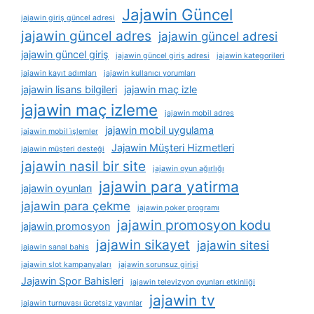
Jajawin Güncel
jajawin giriş güncel adresi
jajawin güncel adres
jajawin güncel adresi
jajawin güncel giriş
jajawin güncel giriş adresi
jajawin kategorileri
jajawin kayıt adımları
jajawin kullanıcı yorumları
jajawin lisans bilgileri
jajawin maç izle
jajawin maç izleme
jajawin mobil adres
jajawin mobil uygulama
jajawin mobil i̇şlemler
Jajawin Müşteri Hizmetleri
jajawin müşteri desteği
jajawin nasil bir site
jajawin oyun ağırlığı
jajawin para yatirma
jajawin oyunları
jajawin para çekme
jajawin poker programı
jajawin promosyon kodu
jajawin promosyon
jajawin sikayet
jajawin sitesi
jajawin sanal bahis
jajawin slot kampanyaları
jajawin sorunsuz girişi
Jajawin Spor Bahisleri
jajawin televizyon oyunları etkinliği
jajawin tv
jajawin turnuvası ücretsiz yayınlar