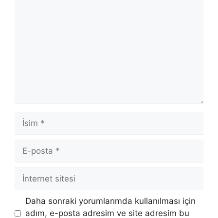
Yorum
İsim
E-
posta
İnternet
sitesi
Daha sonraki yorumlarımda kullanılması için
adım, e-posta adresim ve site adresim bu