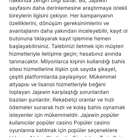
hakkında zengin bilgi sunar. Bu, Jajawin
sayfasını daha derinlemesine araştırmaya istekli
bireylerin ilgisini çekiyor. Her kampanyanın
özelliklerini, dönüşüm gereksinimlerini ve
avantajlarını daha yakından inceleyebilir, kayıt ol
butonuna tıklayarak kayıt işlemine hemen
başlayabilirsiniz. Talebinizi iletmek için müşteri
hizmetleriyle iletişime geçin; hesabınız anında
tanınacaktır. Milyonlarca kişinin kullandığı bahis
sitesi hizmetlerine ilişkin çok sayıda şikayet,
çeşitli platformlarda paylaşılıyor. Mükemmel
altyapısı ve lisanslı hizmetleriyle beğeni
toplayan Jajawin karşılaştığı sorunlardan
bazıları şunlardır. Rekabetçi oranlar ve hızlı
ödemeler sunarak hızlı ve kolay bahis oynamak
isteyenler için mükemmeldir.
Jajawin popüler
kullanıcılar
popüler casino Popüler casino
oyunlarına katılmak için popüler seçeneklere