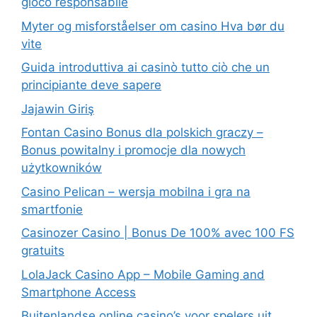
gioco responsabile
Myter og misforståelser om casino Hva bør du
vite
Guida introduttiva ai casinò tutto ciò che un
principiante deve sapere
Jajawin Giriş
Fontan Casino Bonus dla polskich graczy –
Bonus powitalny i promocje dla nowych
użytkowników
Casino Pelican – wersja mobilna i gra na
smartfonie
Casinozer Casino | Bonus De 100% avec 100 FS
gratuits
LolaJack Casino App – Mobile Gaming and
Smartphone Access
Buitenlandse online casino’s voor spelers uit