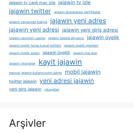
jajawin tv izle
jajawin tv canli maç izle
jajawin twitter
jajawin uluslararası sertifikalar
jajawin yeni adres
jajawin varsayılan bakiye
jajawin yeni adresi
jajawin yeni giriş adresi
jajawin üyelik
jajawin çevrimiçi casino
jajawin ödeme altyapısı
jajawin üyelik formu kupon editörü
jajawin üyelik i̇şlemleri
jajawin üyeliği
jajawin üyelik süreci
jajawin üye olun
kayit jajawin
jajawin şikayetler
mobil jajawin
mevcut jajawin kullanıcısının adres
yeni adresi jajawin
twitter jajawin
yeni giris jajawin
şikayetler
Arşivler