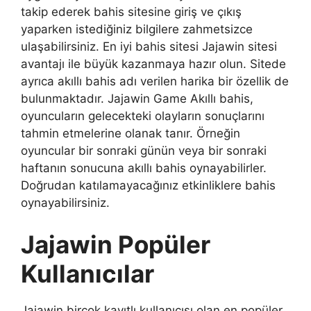
takip ederek bahis sitesine giriş ve çıkış
yaparken istediğiniz bilgilere zahmetsizce
ulaşabilirsiniz. En iyi bahis sitesi Jajawin sitesi
avantajı ile büyük kazanmaya hazır olun. Sitede
ayrıca akıllı bahis adı verilen harika bir özellik de
bulunmaktadır. Jajawin Game Akıllı bahis,
oyuncuların gelecekteki olayların sonuçlarını
tahmin etmelerine olanak tanır. Örneğin
oyuncular bir sonraki günün veya bir sonraki
haftanın sonucuna akıllı bahis oynayabilirler.
Doğrudan katılamayacağınız etkinliklere bahis
oynayabilirsiniz.
Jajawin Popüler
Kullanıcılar
Jajawin birçok kayıtlı kullanıcısı olan en popüler