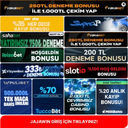
×
JAJAWIN GİRİŞ İÇİN TIKLAYINIZ!