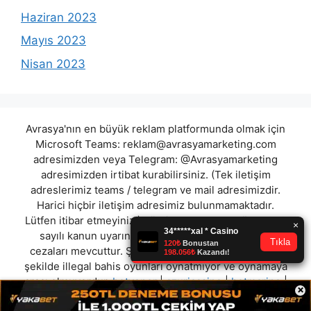
Haziran 2023
Mayıs 2023
Nisan 2023
Avrasya'nın en büyük reklam platformunda olmak için
Microsoft Teams:
reklam@avrasyamarketing.com
adresimizden veya Telegram: @Avrasyamarketing
adresimizden irtibat kurabilirsiniz. (Tek iletişim
adreslerimiz teams / telegram ve mail adresimizdir.
Harici hiçbir iletişim adresimiz bulunmamaktadır.
Lütfen itibar etmeyiniz.) Türkiye yasalarına göre 7258
sayılı kanun uyarınca yasa dışı bahis oynamanın
cezaları mevcuttur. Şu an bulunduğunuz site hiç bir
şekilde illegal bahis oyunları oynatmıyor ve oynamaya
aracı olmuyordur.
betyoner
|
azuricasino
|
betmarino
|
×
gobahis
|
setrabet
|
vebahis
|
betcas
|
morbahis