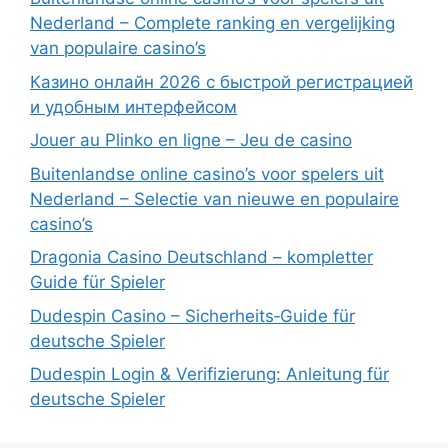
Nederland – Complete ranking en vergelijking
van populaire casino’s
Казино онлайн 2026 с быстрой регистрацией
и удобным интерфейсом
Jouer au Plinko en ligne – Jeu de casino
Buitenlandse online casino’s voor spelers uit
Nederland – Selectie van nieuwe en populaire
casino’s
Dragonia Casino Deutschland – kompletter
Guide für Spieler
Dudespin Casino – Sicherheits‑Guide für
deutsche Spieler
Dudespin Login & Verifizierung: Anleitung für
deutsche Spieler