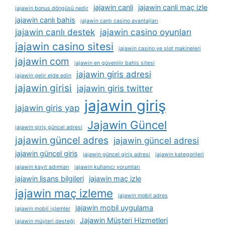
jajawin canli
jajawin canli maç izle
jajawin bonus döngüsü nedir
jajawin canlı bahis
jajawin canlı casino avantajları
jajawin canlı destek
jajawin casino oyunları
jajawin casino sitesi
jajawin casino ve slot makineleri
jajawin com
jajawin en güvenilir bahis sitesi
jajawin giris adresi
jajawin gelir elde edin
jajawin girisi
jajawin giris twitter
jajawin giriş
jajawin giris yap
Jajawin Güncel
jajawin giriş güncel adresi
jajawin güncel adres
jajawin güncel adresi
jajawin güncel giriş
jajawin güncel giriş adresi
jajawin kategorileri
jajawin kayıt adımları
jajawin kullanıcı yorumları
jajawin lisans bilgileri
jajawin maç izle
jajawin maç izleme
jajawin mobil adres
jajawin mobil uygulama
jajawin mobil i̇şlemler
Jajawin Müşteri Hizmetleri
jajawin müşteri desteği