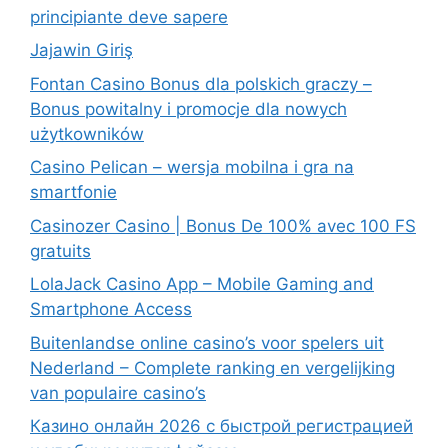
principiante deve sapere
Jajawin Giriş
Fontan Casino Bonus dla polskich graczy –
Bonus powitalny i promocje dla nowych
użytkowników
Casino Pelican – wersja mobilna i gra na
smartfonie
Casinozer Casino | Bonus De 100% avec 100 FS
gratuits
LolaJack Casino App – Mobile Gaming and
Smartphone Access
Buitenlandse online casino’s voor spelers uit
Nederland – Complete ranking en vergelijking
van populaire casino’s
Казино онлайн 2026 с быстрой регистрацией