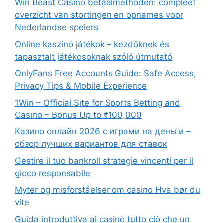
Win Beast Casino betaalmethoden: compleet
overzicht van stortingen en opnames voor
Nederlandse spelers
Online kaszinó játékok – kezdőknek és
tapasztalt játékosoknak szóló útmutató
OnlyFans Free Accounts Guide: Safe Access,
Privacy Tips & Mobile Experience
1Win – Official Site for Sports Betting and
Casino – Bonus Up to ₹100,000
Казино онлайн 2026 с играми на деньги –
обзор лучших вариантов для ставок
Gestire il tuo bankroll strategie vincenti per il
gioco responsabile
Myter og misforståelser om casino Hva bør du
vite
Guida introduttiva ai casinò tutto ciò che un