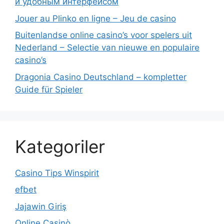
и удобным интерфейсом
Jouer au Plinko en ligne – Jeu de casino
Buitenlandse online casino’s voor spelers uit
Nederland – Selectie van nieuwe en populaire
casino’s
Dragonia Casino Deutschland – kompletter
Guide für Spieler
Kategoriler
Casino Tips Winspirit
efbet
Jajawin Giriş
Online Casinò