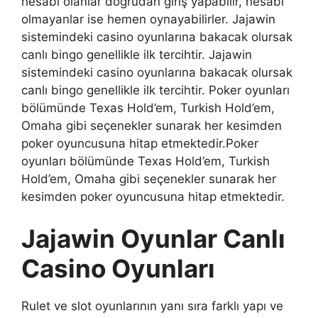
hesabı olanlar doğrudan giriş yapabilir, hesabı
olmayanlar ise hemen oynayabilirler. Jajawin
sistemindeki casino oyunlarına bakacak olursak
canlı bingo genellikle ilk tercihtir. Jajawin
sistemindeki casino oyunlarına bakacak olursak
canlı bingo genellikle ilk tercihtir. Poker oyunları
bölümünde Texas Hold’em, Turkish Hold’em,
Omaha gibi seçenekler sunarak her kesimden
poker oyuncusuna hitap etmektedir.Poker
oyunları bölümünde Texas Hold’em, Turkish
Hold’em, Omaha gibi seçenekler sunarak her
kesimden poker oyuncusuna hitap etmektedir.
Jajawin Oyunlar Canlı
Casino Oyunları
Rulet ve slot oyunlarının yanı sıra farklı yapı ve