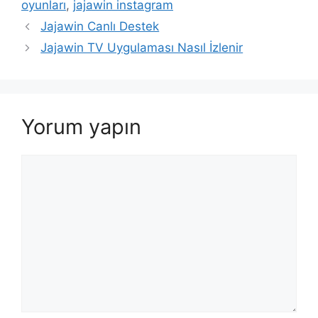
oyunları
,
jajawin instagram
Jajawin Canlı Destek
Jajawin TV Uygulaması Nasıl İzlenir
Yorum yapın
Yorum