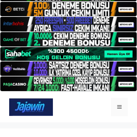
İçeriğe
atla
Menü