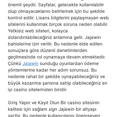
önemli şeydir. Sayfalar, gelecekte kullanılabilir
olup olmayacaklarını belirlemek için bu şekilde
kontrol edilir. Lisans bilgilerini paylaşmayan web
sitelerini kullanmak birçok soruna neden olabilir.
Yetkisiz web siteleri, kolayca
dolandırılabileceğiniz anlamına gelir. Jajawin
bahislerine izin verilir. Bu nedenle elde edilen
sonuçlara göre düzenli denetimlerden
geçilmesinde rol oynamaya devam etmektedir.
Çünkü
Jajawin
sunduğu oyunlardan ödeme
yöntemlerine kadar her adım sorunsuz. Bu
nedenle rahat bir şekilde oynayabileceğiniz ve
büyük kazanma şansına sahip olabileceğiniz en
iyi casino sitelerinden biridir.
Giriş Yapın ve Kayıt Olun Bir casino sitesinin
kalitesi için sağlam
sign Jajawin
bir altyapı
şarttır. Bu nedenle kullanıcılarını önemseyen