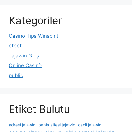
Kategoriler
Casino Tips Winspirit
efbet
Jajawin Giriş
Online Casinò
public
Etiket Bulutu
adresi jajawin
bahis sitesi jajawin
canli jajawin