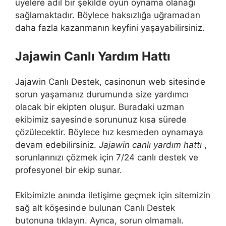
üyelere adil bir şekilde oyun oynama olanağı
sağlamaktadır. Böylece haksızlığa uğramadan
daha fazla kazanmanın keyfini yaşayabilirsiniz.
Jajawin Canlı Yardım Hattı
Jajawin Canlı Destek, casinonun web sitesinde
sorun yaşamanız durumunda size yardımcı
olacak bir ekipten oluşur. Buradaki uzman
ekibimiz sayesinde sorununuz kısa sürede
çözülecektir. Böylece hız kesmeden oynamaya
devam edebilirsiniz.
Jajawin canlı yardım hattı
,
sorunlarınızı çözmek için 7/24 canlı destek ve
profesyonel bir ekip sunar.
Ekibimizle anında iletişime geçmek için sitemizin
sağ alt köşesinde bulunan Canlı Destek
butonuna tıklayın. Ayrıca, sorun olmamalı.