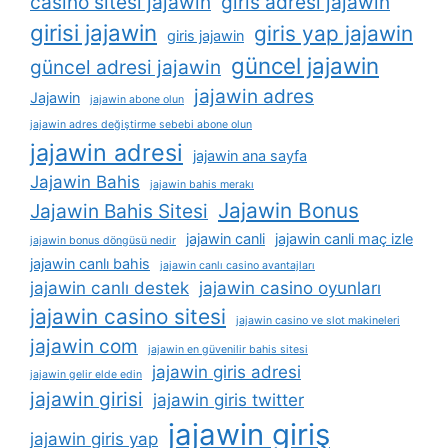
casino sitesi jajawin
giris adresi jajawin
girisi jajawin
giris yap jajawin
giris jajawin
güncel jajawin
güncel adresi jajawin
jajawin adres
Jajawin
jajawin abone olun
jajawin adres değiştirme sebebi abone olun
jajawin adresi
jajawin ana sayfa
Jajawin Bahis
jajawin bahis merakı
Jajawin Bonus
Jajawin Bahis Sitesi
jajawin canli
jajawin canli maç izle
jajawin bonus döngüsü nedir
jajawin canlı bahis
jajawin canlı casino avantajları
jajawin canlı destek
jajawin casino oyunları
jajawin casino sitesi
jajawin casino ve slot makineleri
jajawin com
jajawin en güvenilir bahis sitesi
jajawin giris adresi
jajawin gelir elde edin
jajawin girisi
jajawin giris twitter
jajawin giriş
jajawin giris yap