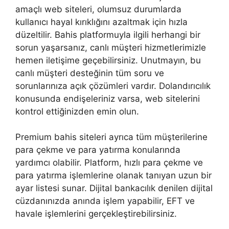
amaçlı web siteleri, olumsuz durumlarda
kullanıcı hayal kırıklığını azaltmak için hızla
düzeltilir. Bahis platformuyla ilgili herhangi bir
sorun yaşarsanız, canlı müşteri hizmetlerimizle
hemen iletişime geçebilirsiniz. Unutmayın, bu
canlı müşteri desteğinin tüm soru ve
sorunlarınıza açık çözümleri vardır. Dolandırıcılık
konusunda endişeleriniz varsa, web sitelerini
kontrol ettiğinizden emin olun.
Premium bahis siteleri ayrıca tüm müşterilerine
para çekme ve para yatırma konularında
yardımcı olabilir. Platform, hızlı para çekme ve
para yatırma işlemlerine olanak tanıyan uzun bir
ayar listesi sunar. Dijital bankacılık denilen dijital
cüzdanınızda anında işlem yapabilir, EFT ve
havale işlemlerini gerçekleştirebilirsiniz.