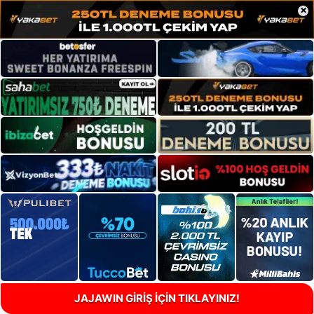
×
JAJAWIN GİRİŞ İÇİN TIKLAYINIZ!