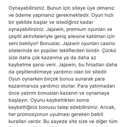
Oynayabilirsiniz. Bunun için siteye üye olmanız
ve ödeme yapmanız gerekmektedir. Oyun hızlı
bir şekilde başlar ve istediğiniz kadar
oynayabilirsiniz. Jajawin, premium oyunları ve
çeşitli aktiviteleriyle geniş ailesine katılman için
seni bekliyor! Bonuslar,
Jajawin oyunları
casino
sitelerinde en popüler tekliflerden biridir. Çünkü
size daha çok kazanma ya da daha az
kaybetme şansı verir. Jajawin, bu fırsatları daha
da çeşitlendirmeye yardımcı olan bir sitedir.
Oyun oynarken birçok bonus sunarak para
kazanmanıza yardımcı olurlar. Para yatırmadan
önce yatırım bonusları kazanın ve oynamaya
başlayın. Oyunu kaybettikten sonra
kaybettiğiniz bonusu talep edebilirsiniz. Ancak,
her promosyonun uyulması gereken belirli
kuralları vardır. Bu sayede site size ve diğer tüm