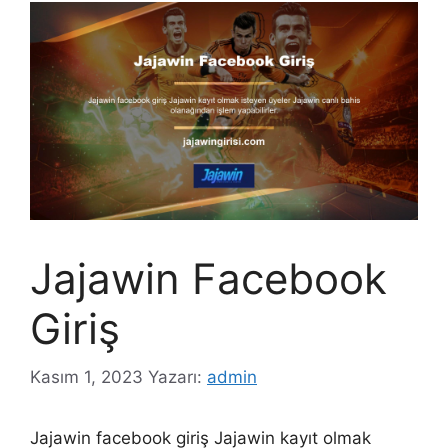
Jajawin Facebook
Giriş
Kasım 1, 2023
Yazarı:
admin
Jajawin facebook giriş Jajawin kayıt olmak