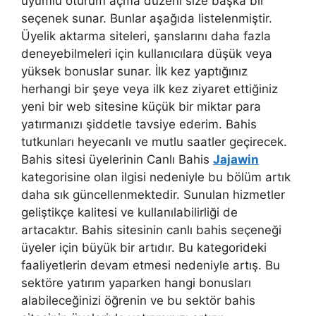
uyumlu oturum açma düzeni size başka bir
seçenek sunar. Bunlar aşağıda listelenmiştir.
Üyelik aktarma siteleri, şanslarını daha fazla
deneyebilmeleri için kullanıcılara düşük veya
yüksek bonuslar sunar. İlk kez yaptığınız
herhangi bir şeye veya ilk kez ziyaret ettiğiniz
yeni bir web sitesine küçük bir miktar para
yatırmanızı şiddetle tavsiye ederim. Bahis
tutkunları heyecanlı ve mutlu saatler geçirecek.
Bahis sitesi üyelerinin Canlı Bahis
Jajawin
kategorisine olan ilgisi nedeniyle bu bölüm artık
daha sık güncellenmektedir. Sunulan hizmetler
geliştikçe kalitesi ve kullanılabilirliği de
artacaktır. Bahis sitesinin canlı bahis seçeneği
üyeler için büyük bir artıdır. Bu kategorideki
faaliyetlerin devam etmesi nedeniyle artış. Bu
sektöre yatırım yaparken hangi bonusları
alabileceğinizi öğrenin ve bu sektör bahis