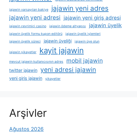
jajawin yeni adres
jajawin varsayılan bakiye
jajawin yeni adresi
jajawin yeni giriş adresi
jajawin üyelik
jajawin çevrimiçi casino
jajawin ödeme altyapısı
jajawin üyelik formu kupon editörü
jajawin üyelik i̇şlemleri
jajawin üyeliği
jajawin üyelik süreci
jajawin üye olun
kayit jajawin
jajawin şikayetler
mobil jajawin
mevcut jajawin kullanıcısının adres
yeni adresi jajawin
twitter jajawin
yeni giris jajawin
şikayetler
Arşivler
Ağustos 2026