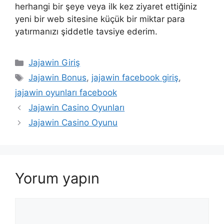
herhangi bir şeye veya ilk kez ziyaret ettiğiniz
yeni bir web sitesine küçük bir miktar para
yatırmanızı şiddetle tavsiye ederim.
Kategoriler
Jajawin Giriş
Etiketler
Jajawin Bonus
,
jajawin facebook giriş
,
jajawin oyunları facebook
Jajawin Casino Oyunları
Jajawin Casino Oyunu
Yorum yapın
Yorum