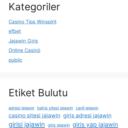
Kategoriler
Casino Tips Winspirit
efbet
Jajawin Giriş
Online Casinò
public
Etiket Bulutu
adresi jajawin
bahis sitesi jajawin
canli jajawin
casino sitesi jajawin
giris adresi jajawin
girisi jajawin
giris yap jajawin
giris jajawin