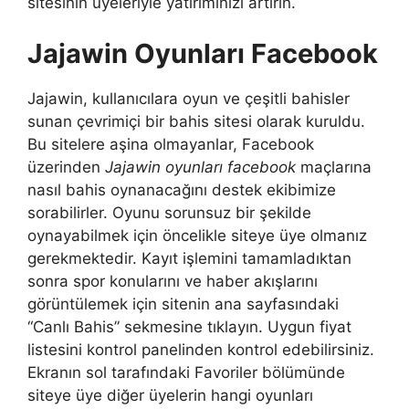
sitesinin üyeleriyle yatırımınızı artırın.
Jajawin Oyunları Facebook
Jajawin, kullanıcılara oyun ve çeşitli bahisler
sunan çevrimiçi bir bahis sitesi olarak kuruldu.
Bu sitelere aşina olmayanlar, Facebook
üzerinden
Jajawin oyunları facebook
maçlarına
nasıl bahis oynanacağını destek ekibimize
sorabilirler. Oyunu sorunsuz bir şekilde
oynayabilmek için öncelikle siteye üye olmanız
gerekmektedir. Kayıt işlemini tamamladıktan
sonra spor konularını ve haber akışlarını
görüntülemek için sitenin ana sayfasındaki
“Canlı Bahis” sekmesine tıklayın. Uygun fiyat
listesini kontrol panelinden kontrol edebilirsiniz.
Ekranın sol tarafındaki Favoriler bölümünde
siteye üye diğer üyelerin hangi oyunları