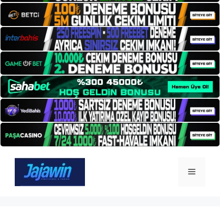
İçeriğe
atla
Menü