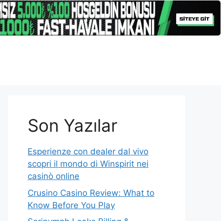
Son Yazılar
Esperienze con dealer dal vivo
scopri il mondo di Winspirit nei
casinò online
Crusino Casino Review: What to
Know Before You Play