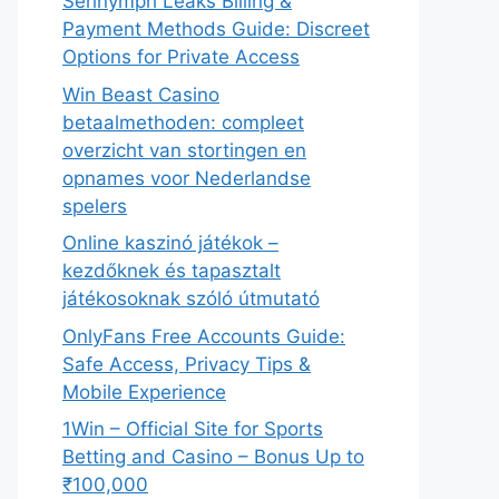
Serinymph Leaks Billing &
Payment Methods Guide: Discreet
Options for Private Access
Win Beast Casino
betaalmethoden: compleet
overzicht van stortingen en
opnames voor Nederlandse
spelers
Online kaszinó játékok –
kezdőknek és tapasztalt
játékosoknak szóló útmutató
OnlyFans Free Accounts Guide:
Safe Access, Privacy Tips &
Mobile Experience
1Win – Official Site for Sports
Betting and Casino – Bonus Up to
₹100,000