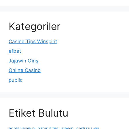
Kategoriler
Casino Tips Winspirit
efbet
Jajawin Giriş
Online Casinò
public
Etiket Bulutu
adresi jajawin
bahis sitesi jajawin
canli jajawin