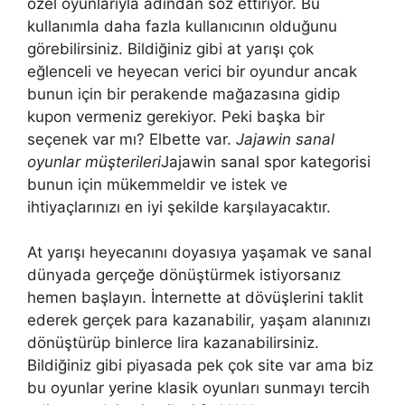
özel oyunlarıyla adından söz ettiriyor. Bu
kullanımla daha fazla kullanıcının olduğunu
görebilirsiniz. Bildiğiniz gibi at yarışı çok
eğlenceli ve heyecan verici bir oyundur ancak
bunun için bir perakende mağazasına gidip
kupon vermeniz gerekiyor. Peki başka bir
seçenek var mı? Elbette var.
Jajawin sanal
oyunlar müşterileri
Jajawin sanal spor kategorisi
bunun için mükemmeldir ve istek ve
ihtiyaçlarınızı en iyi şekilde karşılayacaktır.
At yarışı heyecanını doyasıya yaşamak ve sanal
dünyada gerçeğe dönüştürmek istiyorsanız
hemen başlayın. İnternette at dövüşlerini taklit
ederek gerçek para kazanabilir, yaşam alanınızı
dönüştürüp binlerce lira kazanabilirsiniz.
Bildiğiniz gibi piyasada pek çok site var ama biz
bu oyunlar yerine klasik oyunları sunmayı tercih