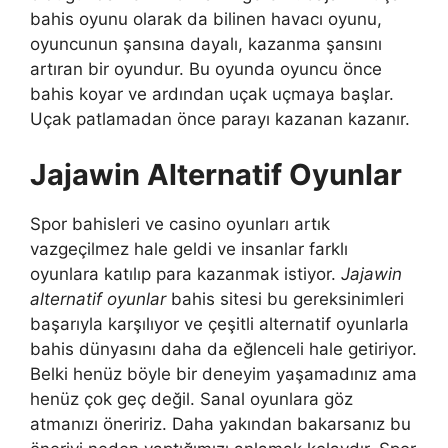
bahis oyunu olarak da bilinen havacı oyunu,
oyuncunun şansına dayalı, kazanma şansını
artıran bir oyundur. Bu oyunda oyuncu önce
bahis koyar ve ardından uçak uçmaya başlar.
Uçak patlamadan önce parayı kazanan kazanır.
Jajawin Alternatif Oyunlar
Spor bahisleri ve casino oyunları artık
vazgeçilmez hale geldi ve insanlar farklı
oyunlara katılıp para kazanmak istiyor.
Jajawin
alternatif oyunlar
bahis sitesi bu gereksinimleri
başarıyla karşılıyor ve çeşitli alternatif oyunlarla
bahis dünyasını daha da eğlenceli hale getiriyor.
Belki henüz böyle bir deneyim yaşamadınız ama
henüz çok geç değil. Sanal oyunlara göz
atmanızı öneririz. Daha yakından bakarsanız bu