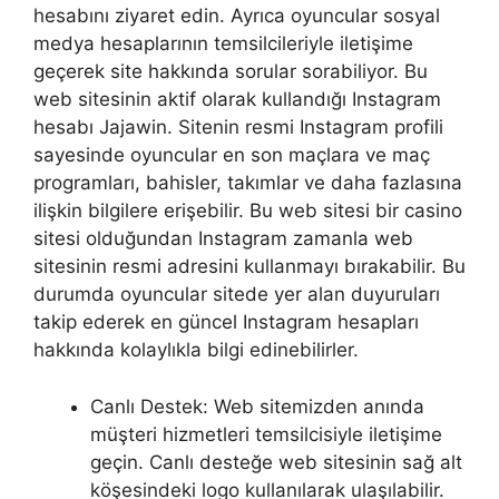
hesabını ziyaret edin. Ayrıca oyuncular sosyal
medya hesaplarının temsilcileriyle iletişime
geçerek site hakkında sorular sorabiliyor. Bu
web sitesinin aktif olarak kullandığı Instagram
hesabı Jajawin. Sitenin resmi Instagram profili
sayesinde oyuncular en son maçlara ve maç
programları, bahisler, takımlar ve daha fazlasına
ilişkin bilgilere erişebilir. Bu web sitesi bir casino
sitesi olduğundan Instagram zamanla web
sitesinin resmi adresini kullanmayı bırakabilir. Bu
durumda oyuncular sitede yer alan duyuruları
takip ederek en güncel Instagram hesapları
hakkında kolaylıkla bilgi edinebilirler.
Canlı Destek: Web sitemizden anında
müşteri hizmetleri temsilcisiyle iletişime
geçin. Canlı desteğe web sitesinin sağ alt
köşesindeki logo kullanılarak ulaşılabilir.