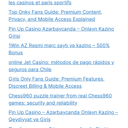
les casinos et paris sportifs
Top Onky Fans Guide: Premium Content,
Privacy, and Mobile Access Explained
Pin Up Casino Azərbaycanda – Onlayn Kazino
Girişi
1Win AZ Rəsmi mərc saytı və kazino – 500%
Bonus
online Jet Casino: métodos de pago rápidos y
seguros para Chile
Girls Only Fans Guide: Premium Features,
Discreet Billing & Mobile Access
Chess960 puzzle trainer from real Chess960
games: security and reliability
Pin Up Casino – Azərbaycanda Onlayn Kazino –
Qeydiyyat və Giriş