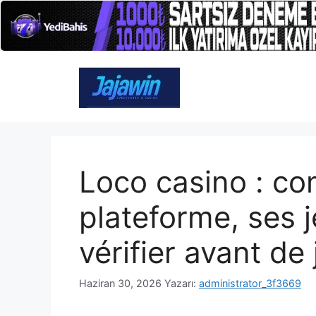
İçeriğe
atla
Loco casino : co
plateforme, ses j
vérifier avant de
Haziran 30, 2026
Yazarı:
administrator_3f3669