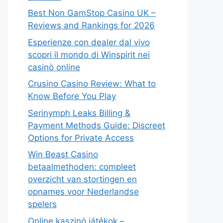
Best Non GamStop Casino UK –
Reviews and Rankings for 2026
Esperienze con dealer dal vivo
scopri il mondo di Winspirit nei
casinò online
Crusino Casino Review: What to
Know Before You Play
Serinymph Leaks Billing &
Payment Methods Guide: Discreet
Options for Private Access
Win Beast Casino
betaalmethoden: compleet
overzicht van stortingen en
opnames voor Nederlandse
spelers
Online kaszinó játékok –