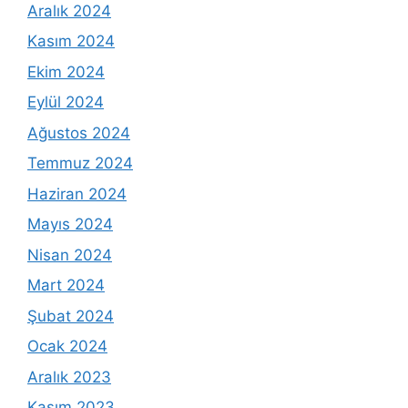
Aralık 2024
Kasım 2024
Ekim 2024
Eylül 2024
Ağustos 2024
Temmuz 2024
Haziran 2024
Mayıs 2024
Nisan 2024
Mart 2024
Şubat 2024
Ocak 2024
Aralık 2023
Kasım 2023