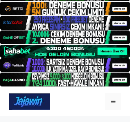
İçeriğe
atla
Menü