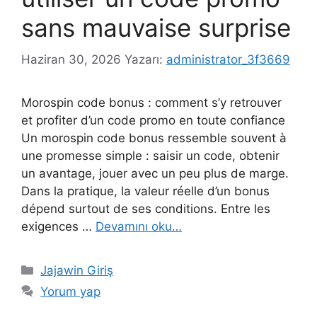
sans mauvaise surprise
Haziran 30, 2026
Yazarı:
administrator_3f3669
Morospin code bonus : comment s’y retrouver
et profiter d’un code promo en toute confiance
Un morospin code bonus ressemble souvent à
une promesse simple : saisir un code, obtenir
un avantage, jouer avec un peu plus de marge.
Dans la pratique, la valeur réelle d’un bonus
dépend surtout de ses conditions. Entre les
exigences …
Devamını oku…
Kategoriler
Jajawin Giriş
Yorum yap