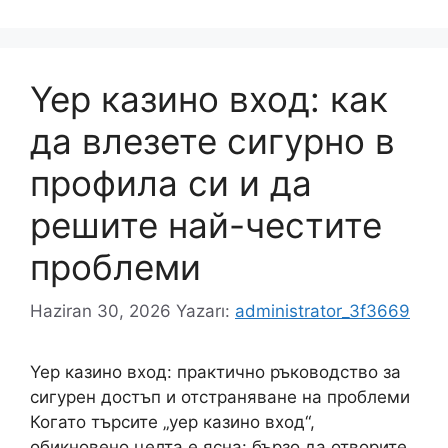
Yep казино вход: как
да влезете сигурно в
профила си и да
решите най-честите
проблеми
Haziran 30, 2026
Yazarı:
administrator_3f3669
Yep казино вход: практично ръководство за
сигурен достъп и отстраняване на проблеми
Когато търсите „yep казино вход“,
обикновено целта е ясна: бързо да отворите