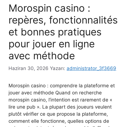
Morospin casino :
repères, fonctionnalités
et bonnes pratiques
pour jouer en ligne
avec méthode
Haziran 30, 2026
Yazarı:
administrator_3f3669
Morospin casino : comprendre la plateforme et
jouer avec méthode Quand on recherche
morospin casino, l’intention est rarement de «
lire une pub ». La plupart des joueurs veulent
plutôt vérifier ce que propose la plateforme,
comment elle fonctionne, quelles options de