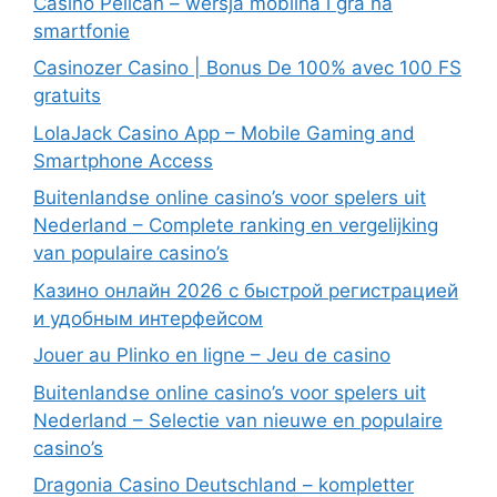
Casino Pelican – wersja mobilna i gra na
smartfonie
Casinozer Casino | Bonus De 100% avec 100 FS
gratuits
LolaJack Casino App – Mobile Gaming and
Smartphone Access
Buitenlandse online casino’s voor spelers uit
Nederland – Complete ranking en vergelijking
van populaire casino’s
Казино онлайн 2026 с быстрой регистрацией
и удобным интерфейсом
Jouer au Plinko en ligne – Jeu de casino
Buitenlandse online casino’s voor spelers uit
Nederland – Selectie van nieuwe en populaire
casino’s
Dragonia Casino Deutschland – kompletter