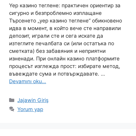
Yep казино теглене: практичен ориентир за
сигурно и безпроблемно изплащане
Търсенето „yep казино теглене“ обикновено
идва в момент, в който вече сте направили
депозит, играли сте и сега искате да
изтеглите печалбата си (или остатъка по
сметката) без забавяния и неприятни
изненади. При онлайн казино платформите
процесът изглежда прост: избирате метод,
въвеждате сума и потвърждавате. …
Devamını oku…
Kategoriler
Jajawin Giriş
Yorum yap