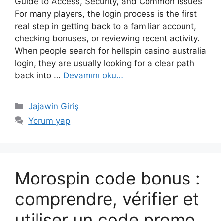
Guide to Access, Security, and Common Issues
For many players, the login process is the first
real step in getting back to a familiar account,
checking bonuses, or reviewing recent activity.
When people search for hellspin casino australia
login, they are usually looking for a clear path
back into …
Devamını oku…
Kategoriler
Jajawin Giriş
Yorum yap
Morospin code bonus :
comprendre, vérifier et
utiliser un code promo