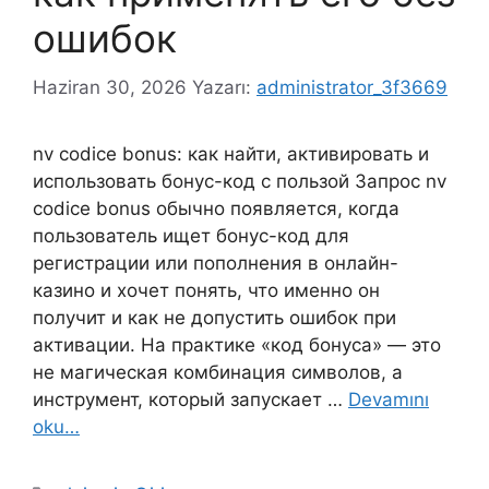
ошибок
Haziran 30, 2026
Yazarı:
administrator_3f3669
nv codice bonus: как найти, активировать и
использовать бонус-код с пользой Запрос nv
codice bonus обычно появляется, когда
пользователь ищет бонус-код для
регистрации или пополнения в онлайн-
казино и хочет понять, что именно он
получит и как не допустить ошибок при
активации. На практике «код бонуса» — это
не магическая комбинация символов, а
инструмент, который запускает …
Devamını
oku…