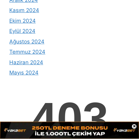
Kasım 2024
Ekim 2024
Eylül 2024
Ağustos 2024
Temmuz 2024
Haziran 2024
Mayıs 2024
Nisan 2024
Mart 2024
Şubat 2024
Ocak 2024
Aralık 2023
×
Kasım 2023