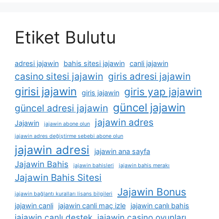
Etiket Bulutu
adresi jajawin
bahis sitesi jajawin
canli jajawin
casino sitesi jajawin
giris adresi jajawin
girisi jajawin
giris yap jajawin
giris jajawin
güncel jajawin
güncel adresi jajawin
jajawin adres
Jajawin
jajawin abone olun
jajawin adres değiştirme sebebi abone olun
jajawin adresi
jajawin ana sayfa
Jajawin Bahis
jajawin bahisleri
jajawin bahis merakı
Jajawin Bahis Sitesi
Jajawin Bonus
jajawin bağlantı kuralları lisans bilgileri
jajawin canli
jajawin canli maç izle
jajawin canlı bahis
jajawin canlı destek
jajawin casino oyunları