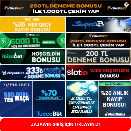
×
JAJAWIN GİRİŞ İÇİN TIKLAYINIZ!