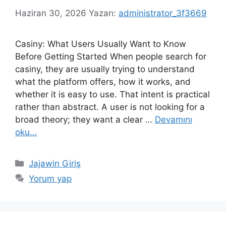
Haziran 30, 2026
Yazarı:
administrator_3f3669
Casiny: What Users Usually Want to Know
Before Getting Started When people search for
casiny, they are usually trying to understand
what the platform offers, how it works, and
whether it is easy to use. That intent is practical
rather than abstract. A user is not looking for a
broad theory; they want a clear …
Devamını
oku…
Kategoriler
Jajawin Giriş
Yorum yap