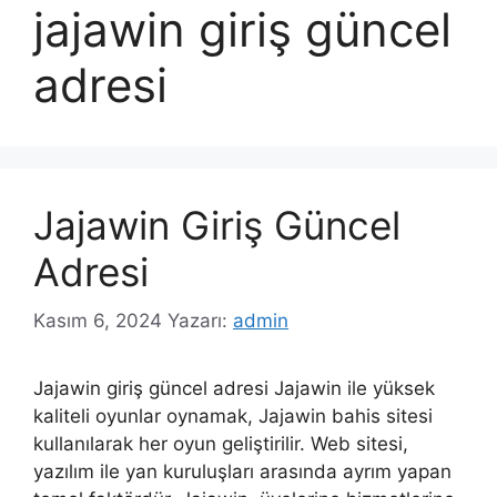
jajawin giriş güncel
adresi
Jajawin Giriş Güncel
Adresi
Kasım 6, 2024
Yazarı:
admin
Jajawin giriş güncel adresi Jajawin ile yüksek
kaliteli oyunlar oynamak, Jajawin bahis sitesi
kullanılarak her oyun geliştirilir. Web sitesi,
yazılım ile yan kuruluşları arasında ayrım yapan