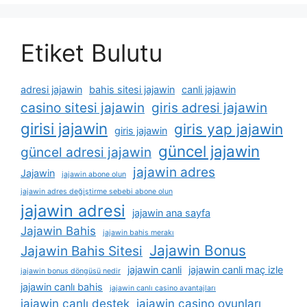
Etiket Bulutu
adresi jajawin
bahis sitesi jajawin
canli jajawin
casino sitesi jajawin
giris adresi jajawin
girisi jajawin
giris yap jajawin
giris jajawin
güncel jajawin
güncel adresi jajawin
jajawin adres
Jajawin
jajawin abone olun
jajawin adres değiştirme sebebi abone olun
jajawin adresi
jajawin ana sayfa
Jajawin Bahis
jajawin bahis merakı
Jajawin Bonus
Jajawin Bahis Sitesi
jajawin canli
jajawin canli maç izle
jajawin bonus döngüsü nedir
jajawin canlı bahis
jajawin canlı casino avantajları
jajawin canlı destek
jajawin casino oyunları