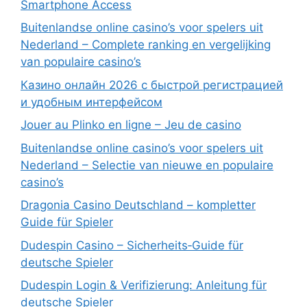
Smartphone Access
Buitenlandse online casino’s voor spelers uit
Nederland – Complete ranking en vergelijking
van populaire casino’s
Казино онлайн 2026 с быстрой регистрацией
и удобным интерфейсом
Jouer au Plinko en ligne – Jeu de casino
Buitenlandse online casino’s voor spelers uit
Nederland – Selectie van nieuwe en populaire
casino’s
Dragonia Casino Deutschland – kompletter
Guide für Spieler
Dudespin Casino – Sicherheits‑Guide für
deutsche Spieler
Dudespin Login & Verifizierung: Anleitung für
deutsche Spieler