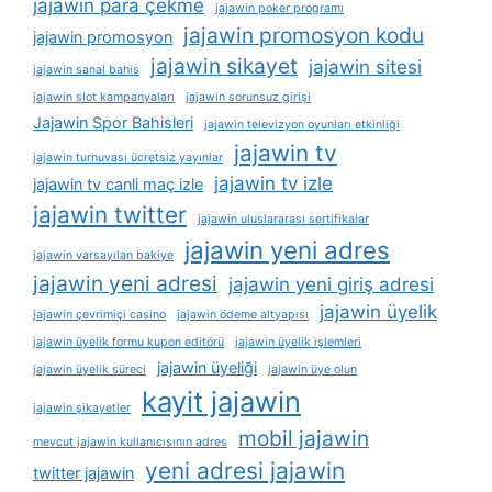
jajawin para çekme
jajawin poker programı
jajawin promosyon kodu
jajawin promosyon
jajawin sikayet
jajawin sitesi
jajawin sanal bahis
jajawin slot kampanyaları
jajawin sorunsuz girişi
Jajawin Spor Bahisleri
jajawin televizyon oyunları etkinliği
jajawin tv
jajawin turnuvası ücretsiz yayınlar
jajawin tv izle
jajawin tv canli maç izle
jajawin twitter
jajawin uluslararası sertifikalar
jajawin yeni adres
jajawin varsayılan bakiye
jajawin yeni adresi
jajawin yeni giriş adresi
jajawin üyelik
jajawin çevrimiçi casino
jajawin ödeme altyapısı
jajawin üyelik formu kupon editörü
jajawin üyelik i̇şlemleri
jajawin üyeliği
jajawin üyelik süreci
jajawin üye olun
kayit jajawin
jajawin şikayetler
mobil jajawin
mevcut jajawin kullanıcısının adres
yeni adresi jajawin
twitter jajawin