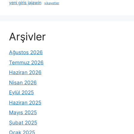
yeni giris jajawin
şikayetler
Arşivler
Ağustos 2026
Temmuz 2026
Haziran 2026
Nisan 2026
Eylül 2025
Haziran 2025
Mayıs 2025
Şubat 2025
Ocak 2025