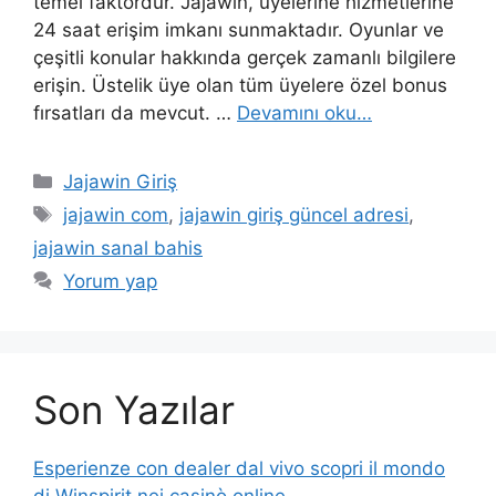
temel faktördür. Jajawin, üyelerine hizmetlerine
24 saat erişim imkanı sunmaktadır. Oyunlar ve
çeşitli konular hakkında gerçek zamanlı bilgilere
erişin. Üstelik üye olan tüm üyelere özel bonus
fırsatları da mevcut. …
Devamını oku…
Kategoriler
Jajawin Giriş
Etiketler
jajawin com
,
jajawin giriş güncel adresi
,
jajawin sanal bahis
Yorum yap
Son Yazılar
Esperienze con dealer dal vivo scopri il mondo