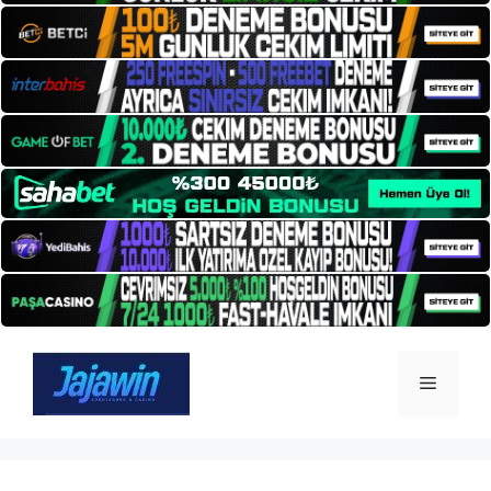
İçeriğe
atla
Menü