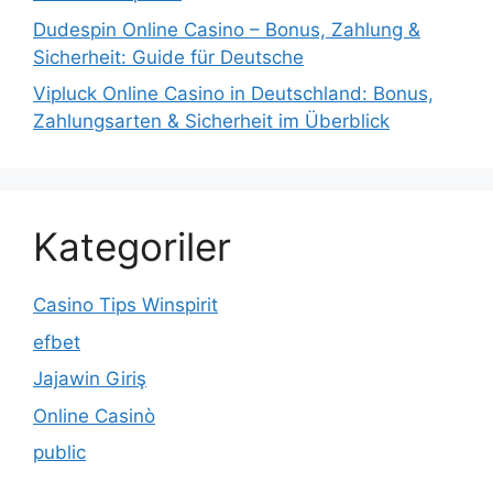
Dudespin Online Casino – Bonus, Zahlung &
Sicherheit: Guide für Deutsche
Vipluck Online Casino in Deutschland: Bonus,
Zahlungsarten & Sicherheit im Überblick
Kategoriler
Casino Tips Winspirit
efbet
Jajawin Giriş
Online Casinò
public