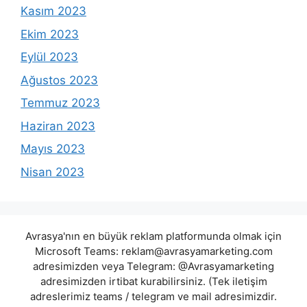
Kasım 2023
Ekim 2023
Eylül 2023
Ağustos 2023
Temmuz 2023
Haziran 2023
Mayıs 2023
Nisan 2023
Avrasya'nın en büyük reklam platformunda olmak için
Microsoft Teams:
reklam@avrasyamarketing.com
adresimizden veya Telegram: @Avrasyamarketing
adresimizden irtibat kurabilirsiniz. (Tek iletişim
adreslerimiz teams / telegram ve mail adresimizdir.