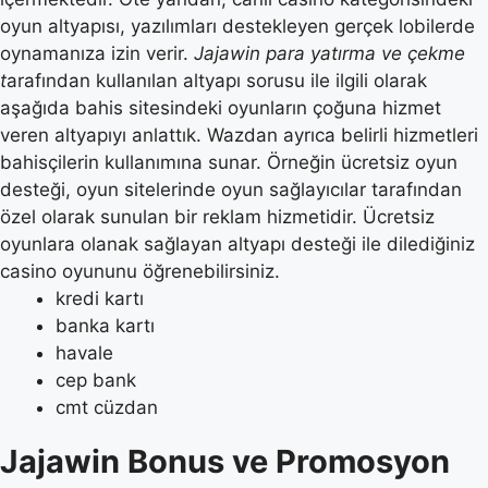
oyun altyapısı, yazılımları destekleyen gerçek lobilerde
oynamanıza izin verir.
Jajawin para yatırma ve çekme
t
arafından kullanılan altyapı sorusu ile ilgili olarak
aşağıda bahis sitesindeki oyunların çoğuna hizmet
veren altyapıyı anlattık. Wazdan ayrıca belirli hizmetleri
bahisçilerin kullanımına sunar. Örneğin ücretsiz oyun
desteği, oyun sitelerinde oyun sağlayıcılar tarafından
özel olarak sunulan bir reklam hizmetidir. Ücretsiz
oyunlara olanak sağlayan altyapı desteği ile dilediğiniz
casino oyununu öğrenebilirsiniz.
kredi kartı
banka kartı
havale
cep bank
cmt cüzdan
Jajawin Bonus ve Promosyon