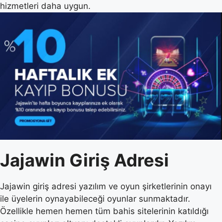
hizmetleri daha uygun.
Jajawin Giriş Adresi
Jajawin giriş adresi yazılım ve oyun şirketlerinin onayı
ile üyelerin oynayabileceği oyunlar sunmaktadır.
Özellikle hemen hemen tüm bahis sitelerinin katıldığı