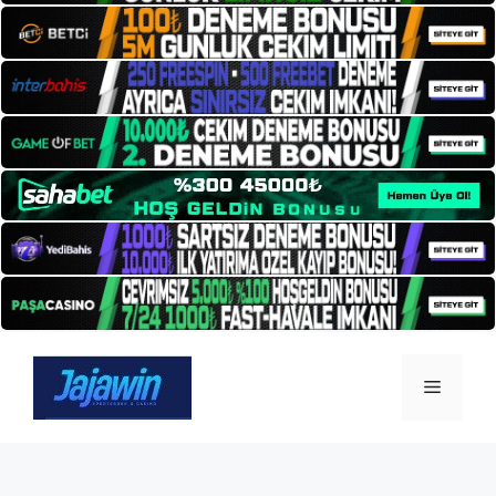
İçeriğe
atla
Menü
win
chickenroad
spinrollz
rolldorado
spinational
lolo
rodeo
winbeatz
bigbasssplash
royal
beatz
casino
bonus