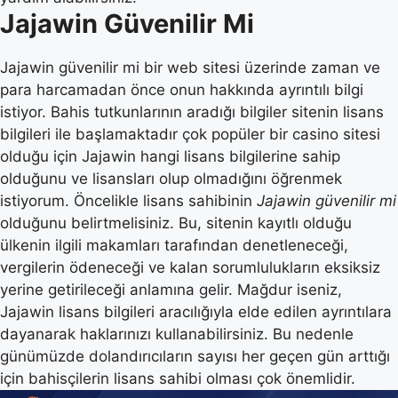
Jajawin Güvenilir Mi
Jajawin güvenilir mi bir web sitesi üzerinde zaman ve
para harcamadan önce onun hakkında ayrıntılı bilgi
istiyor. Bahis tutkunlarının aradığı bilgiler sitenin lisans
bilgileri ile başlamaktadır çok popüler bir casino sitesi
olduğu için Jajawin hangi lisans bilgilerine sahip
olduğunu ve lisansları olup olmadığını öğrenmek
istiyorum. Öncelikle lisans sahibinin
Jajawin güvenilir mi
olduğunu belirtmelisiniz. Bu, sitenin kayıtlı olduğu
ülkenin ilgili makamları tarafından denetleneceği,
vergilerin ödeneceği ve kalan sorumlulukların eksiksiz
yerine getirileceği anlamına gelir. Mağdur iseniz,
Jajawin lisans bilgileri aracılığıyla elde edilen ayrıntılara
dayanarak haklarınızı kullanabilirsiniz. Bu nedenle
günümüzde dolandırıcıların sayısı her geçen gün arttığı
için bahisçilerin lisans sahibi olması çok önemlidir.