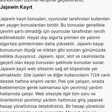
adresinden bizimle iletişime geçebilirsiniz.
Jajawin Kayıt
Jajawin kayıt bonusları, oyuncular tarafından kullanılan
en yaygın bonuslardan biridir. Bu bonuslar genellikle
çevrim şartı olmadığı için oyuncular tarafından tercih
edilmektedir. Hayat dışı sigorta primleri de yatırım
sigortası primlerinden daha yüksektir. Jajawin kayıp
bonusunun ölçeği ve miktarı gibi soruları günümüzde
sıklıkla duyuyoruz. Jajawin, spor, slot ve casinolarda
geçerli olan kayıp bonusları şeklinde bonuslar sunar.
Jajawin kayıt
web sitesinin sağ alt köşesinde yer
almaktadır. Site üyeleri ve diğer kullanıcıların 7/24 canlı
destek hattına erişimi vardır. Pek çok çalışan, sırada
beklemenize gerek kalmaması için çevrimiçi yardım
hatlarında çalışır. Web sitesiyle ilgili tüm soru ve
önerilerinizi çevrimiçi yardım hattımıza giriş yaparak
hesap yöneticinize iletebilirsiniz. Bir hesap yöneticisi