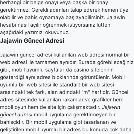
herhangi bir belge onayı veya başka bir onay
gerektirmez. Gerekli adımları takip ederek hemen üye
olabilir ve bahis oynamaya başlayabilirsiniz. Jajawin
hesabı nasıl açılır öğrenmek istiyorsanız lütfen
aşağıdaki yazımızı okuyunuz.
Jajawin Güncel Adresi
Jajawin güncel adresi kullanılan web adresi normal bir
web adresi ile tamamen aynıdır. Burada görebileceğiniz
gibi, mobil uyumlu sayfalar da casino sitelerinin
gösterdiği aynı adres bloklarında görüntülenir. Mobil
uyumlu bir web sitesi ile standart bir web sitesi
arasındaki tek fark, alan adındaki "m" harfidir. Güncel
adres sitesinde kullanılan rakamlar ve grafikler hem
mobil oyun hem de site için çalışmaktadır.
Jajawin
güncel adresi
mobil uygulama gerektirmeyen bir
bahisçidir. Bir mobil uygulama gibi tasarlanan ve
geliştirilen mobil uyumlu bir adres bu konuda çok daha