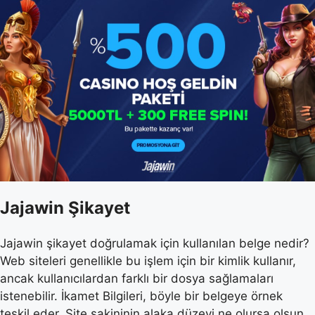
Jajawin Şikayet
Jajawin şikayet doğrulamak için kullanılan belge nedir?
Web siteleri genellikle bu işlem için bir kimlik kullanır,
ancak kullanıcılardan farklı bir dosya sağlamaları
istenebilir. İkamet Bilgileri, böyle bir belgeye örnek
teşkil eder. Site sakininin alaka düzeyi ne olursa olsun,