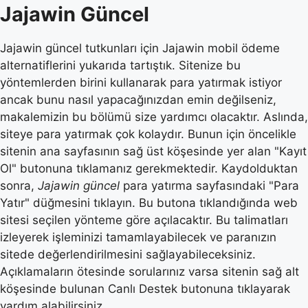
Jajawin Güncel
Jajawin güncel tutkunları için Jajawin mobil ödeme
alternatiflerini yukarıda tartıştık. Sitenize bu
yöntemlerden birini kullanarak para yatırmak istiyor
ancak bunu nasıl yapacağınızdan emin değilseniz,
makalemizin bu bölümü size yardımcı olacaktır. Aslında,
siteye para yatırmak çok kolaydır. Bunun için öncelikle
sitenin ana sayfasının sağ üst köşesinde yer alan "Kayıt
Ol" butonuna tıklamanız gerekmektedir. Kaydolduktan
sonra,
Jajawin güncel
para yatırma sayfasındaki "Para
Yatır" düğmesini tıklayın. Bu butona tıklandığında web
sitesi seçilen yönteme göre açılacaktır. Bu talimatları
izleyerek işleminizi tamamlayabilecek ve paranızın
sitede değerlendirilmesini sağlayabileceksiniz.
Açıklamaların ötesinde sorularınız varsa sitenin sağ alt
köşesinde bulunan Canlı Destek butonuna tıklayarak
yardım alabilirsiniz.