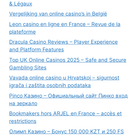
& Légaux
Vergelijking van online casino’s in België
Leon casino en ligne en France – Revue de la
plateforme
Dracula Casino Reviews – Player Experience
and Platform Features
Top UK Online Casinos 2025 – Safe and Secure
Gambling Sites
Vavada online casino u Hrvatskoj – sigurnost
igrača i zaštita osobnih podataka
Pinco Казино – Официальный сайт Пинко вход
на зеркало
Bookmakers hors ARJEL en France – accès et
restrictions
Олимп Казино – Бонус 150 000 KZT и 250 FS