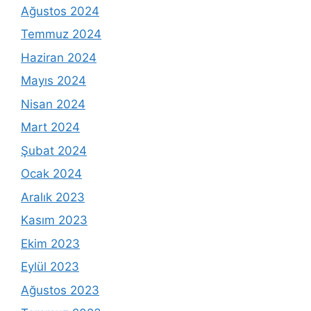
Ağustos 2024
Temmuz 2024
Haziran 2024
Mayıs 2024
Nisan 2024
Mart 2024
Şubat 2024
Ocak 2024
Aralık 2023
Kasım 2023
Ekim 2023
Eylül 2023
Ağustos 2023