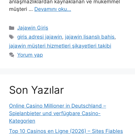
anlaşmazlıklardan kaynaklanan ve mükemmel
müşteri …
Devamını oku…
Kategoriler
Jajawin Giriş
Etiketler
giris adresi jajawin
,
jajawin lisanslı bahis
,
jajawin müşteri hizmetleri şikayetleri takibi
Yorum yap
Son Yazılar
Online Casino Millioner in Deutschland –
Spielanbieter und verfügbare Casino-
Kategorien
Top 10 Casinos en Ligne (2026) – Sites Fiables