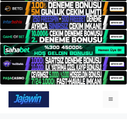
İçeriğe
atla
Menü