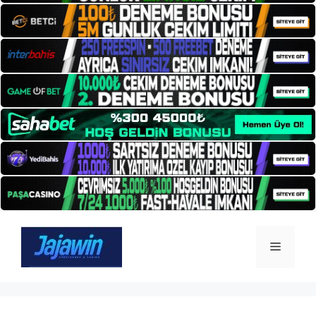
İçeriğe
atla
Menü