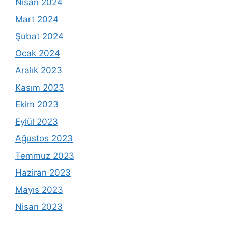
Nisan 2024
Mart 2024
Şubat 2024
Ocak 2024
Aralık 2023
Kasım 2023
Ekim 2023
Eylül 2023
Ağustos 2023
Temmuz 2023
Haziran 2023
Mayıs 2023
Nisan 2023