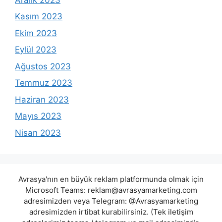
Kasım 2023
Ekim 2023
Eylül 2023
Ağustos 2023
Temmuz 2023
Haziran 2023
Mayıs 2023
Nisan 2023
Avrasya'nın en büyük reklam platformunda olmak için
Microsoft Teams:
reklam@avrasyamarketing.com
adresimizden veya Telegram: @Avrasyamarketing
adresimizden irtibat kurabilirsiniz. (Tek iletişim