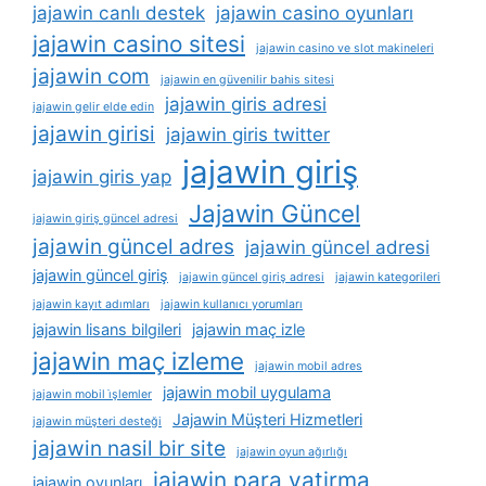
jajawin canlı destek
jajawin casino oyunları
jajawin casino sitesi
jajawin casino ve slot makineleri
jajawin com
jajawin en güvenilir bahis sitesi
jajawin giris adresi
jajawin gelir elde edin
jajawin girisi
jajawin giris twitter
jajawin giriş
jajawin giris yap
Jajawin Güncel
jajawin giriş güncel adresi
jajawin güncel adres
jajawin güncel adresi
jajawin güncel giriş
jajawin güncel giriş adresi
jajawin kategorileri
jajawin kayıt adımları
jajawin kullanıcı yorumları
jajawin lisans bilgileri
jajawin maç izle
jajawin maç izleme
jajawin mobil adres
jajawin mobil uygulama
jajawin mobil i̇şlemler
Jajawin Müşteri Hizmetleri
jajawin müşteri desteği
jajawin nasil bir site
jajawin oyun ağırlığı
jajawin para yatirma
jajawin oyunları