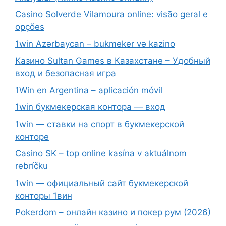
Casino Solverde Vilamoura online: visão geral e
opções
1win Azərbaycan – bukmeker və kazino
Казино Sultan Games в Казахстане – Удобный
вход и безопасная игра
1Win en Argentina – aplicación móvil
1win букмекерская контора — вход
1win — ставки на спорт в букмекерской
конторе
Casino SK – top online kasína v aktuálnom
rebríčku
1win — официальный сайт букмекерской
конторы 1вин
Pokerdom – онлайн казино и покер рум (2026)