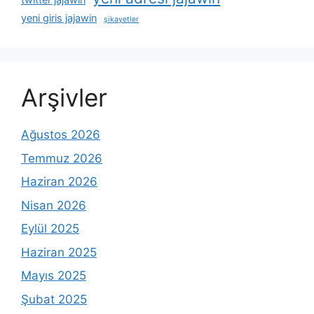
yeni giris jajawin
şikayetler
Arşivler
Ağustos 2026
Temmuz 2026
Haziran 2026
Nisan 2026
Eylül 2025
Haziran 2025
Mayıs 2025
Şubat 2025