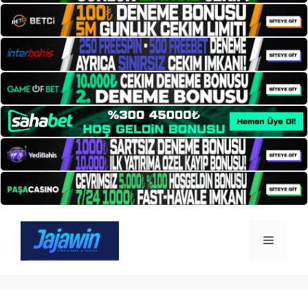
İçeriğe
atla
Menü