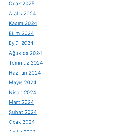
Ocak 2025
Aralık 2024
Kasım 2024
Ekim 2024
Eylül 2024
Ağustos 2024
Temmuz 2024
Haziran 2024
Mayıs 2024
Nisan 2024
Mart 2024
Şubat 2024
Ocak 2024
Aralık 2023