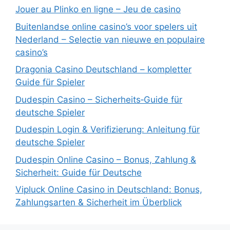
Jouer au Plinko en ligne – Jeu de casino
Buitenlandse online casino’s voor spelers uit
Nederland – Selectie van nieuwe en populaire
casino’s
Dragonia Casino Deutschland – kompletter
Guide für Spieler
Dudespin Casino – Sicherheits‑Guide für
deutsche Spieler
Dudespin Login & Verifizierung: Anleitung für
deutsche Spieler
Dudespin Online Casino – Bonus, Zahlung &
Sicherheit: Guide für Deutsche
Vipluck Online Casino in Deutschland: Bonus,
Zahlungsarten & Sicherheit im Überblick