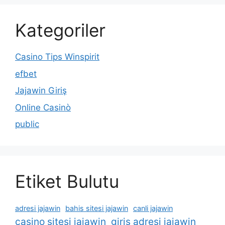
Kategoriler
Casino Tips Winspirit
efbet
Jajawin Giriş
Online Casinò
public
Etiket Bulutu
adresi jajawin
bahis sitesi jajawin
canli jajawin
casino sitesi jajawin
giris adresi jajawin