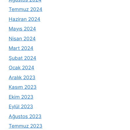
Temmuz 2024
Haziran 2024
Mayıs 2024
Nisan 2024
Mart 2024
Şubat 2024
Ocak 2024
Aralık 2023
Kasım 2023
Ekim 2023
Eylül 2023
Ağustos 2023
Temmuz 2023