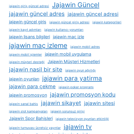
Jajawin Güncel
jajawin giriş güncel adresi
jajawin güncel adres
jajawin güncel adresi
jajawin güncel giriş
jajawin güncel giriş adresi
jajawin kategorileri
jajawin kayıt adımları
jajawin kullanıcı yorumları
jajawin lisans bilgileri
jajawin maç izle
jajawin maç izleme
jajawin mobil adres
jajawin mobil uygulama
jajawin mobil i̇şlemler
Jajawin Müşteri Hizmetleri
jajawin müşteri desteği
jajawin nasil bir site
jajawin oyun ağırlığı
jajawin para yatirma
jajawin oyunları
jajawin para çekme
jajawin poker programı
jajawin promosyon kodu
jajawin promosyon
jajawin sikayet
jajawin sitesi
jajawin sanal bahis
jajawin slot kampanyaları
jajawin sorunsuz girişi
Jajawin Spor Bahisleri
jajawin televizyon oyunları etkinliği
jajawin tv
jajawin turnuvası ücretsiz yayınlar