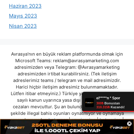
Haziran 2023
Mayıs 2023
Nisan 2023
Avrasya'nın en büyük reklam platformunda olmak için
Microsoft Teams:
reklam@avrasyamarketing.com
adresimizden veya Telegram: @Avrasyamarketing
adresimizden irtibat kurabilirsiniz. (Tek iletişim
adreslerimiz teams / telegram ve mail adresimizdir.
Harici hiçbir iletişim adresimiz bulunmamaktadır.
Lütfen itibar etmeyiniz.) Türkiye yasalarına göre 7258
sayılı kanun uyarınca yasa dışı bahis oynamanın
cezaları mevcuttur. Şu an bulunduğunuz site hiç bir
şekilde illegal bahis oyunları oynatmıyor ve oynamaya
aracı olmuyordur.
betyoner
|
azuricasino
|
betmarino
|
×
gobahis
|
setrabet
|
vebahis
|
betcas
|
morbahis