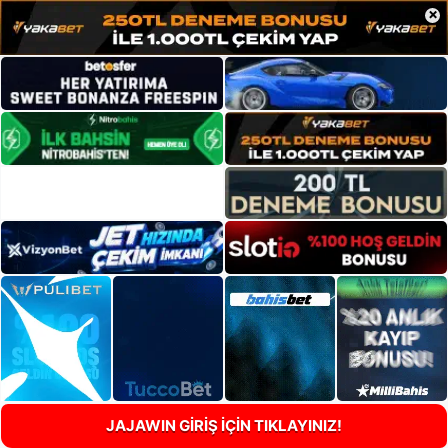
×
JAJAWIN GİRİŞ İÇİN TIKLAYINIZ!