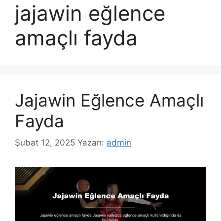
jajawin eğlence
amaçlı fayda
Jajawin Eğlence Amaçlı
Fayda
Şubat 12, 2025
Yazarı:
admin