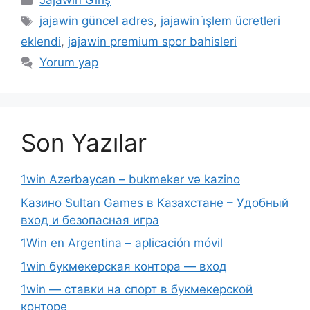
Jajawin Giriş
Etiketler
jajawin güncel adres
,
jajawin i̇şlem ücretleri
eklendi
,
jajawin premium spor bahisleri
Yorum yap
Son Yazılar
1win Azərbaycan – bukmeker və kazino
Казино Sultan Games в Казахстане – Удобный
вход и безопасная игра
1Win en Argentina – aplicación móvil
1win букмекерская контора — вход
1win — ставки на спорт в букмекерской
конторе