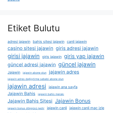
Etiket Bulutu
adresi jajawin
bahis sitesi jajawin
canli jajawin
casino sitesi jajawin
giris adresi jajawin
girisi jajawin
giris yap jajawin
giris jajawin
güncel jajawin
güncel adresi jajawin
jajawin adres
Jajawin
jajawin abone olun
jajawin adres değiştirme sebebi abone olun
jajawin adresi
jajawin ana sayfa
Jajawin Bahis
jajawin bahis merakı
Jajawin Bonus
Jajawin Bahis Sitesi
jajawin canli
jajawin canli maç izle
jajawin bonus döngüsü nedir