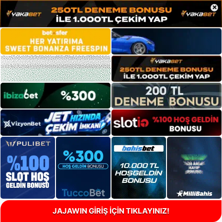
×
JAJAWIN GİRİŞ İÇİN TIKLAYINIZ!