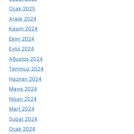
Ocak 2025
Aralık 2024
Kasım 2024
Ekim 2024
Eylül 2024
Ağustos 2024
Temmuz 2024
Haziran 2024
Mayıs 2024
Nisan 2024
Mart 2024
Şubat 2024
Ocak 2024