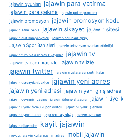
jajawin para yatirma
jajawin oyunları
jajawin para çekme
jajawin poker programı
jajawin promosyon kodu
jajawin promosyon
jajawin sikayet
jajawin sitesi
jajawin sanal bahis
jajawin slot kampanyaları
jajawin sorunsuz girişi
Jajawin Spor Bahisleri
jajawin televizyon oyunları etkinliği
jajawin tv
jajawin turnuvası ücretsiz yayınlar
jajawin tv izle
jajawin tv canli maç izle
jajawin twitter
jajawin uluslararası sertifikalar
jajawin yeni adres
jajawin varsayılan bakiye
jajawin yeni adresi
jajawin yeni giriş adresi
jajawin üyelik
jajawin çevrimiçi casino
jajawin ödeme altyapısı
jajawin üyelik formu kupon editörü
jajawin üyelik i̇şlemleri
jajawin üyeliği
jajawin üyelik süreci
jajawin üye olun
kayit jajawin
jajawin şikayetler
mobil jajawin
mevcut jajawin kullanıcısının adres