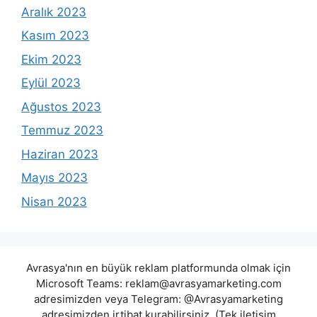
Aralık 2023
Kasım 2023
Ekim 2023
Eylül 2023
Ağustos 2023
Temmuz 2023
Haziran 2023
Mayıs 2023
Nisan 2023
Avrasya'nın en büyük reklam platformunda olmak için
Microsoft Teams:
reklam@avrasyamarketing.com
adresimizden veya Telegram: @Avrasyamarketing
adresimizden irtibat kurabilirsiniz. (Tek iletişim