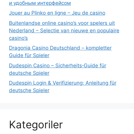
и удобным интерфейсом
Jouer au Plinko en ligne – Jeu de casino
Buitenlandse online casino’s voor spelers uit
Nederland – Selectie van nieuwe en populaire
casino’s
Dragonia Casino Deutschland – kompletter
Guide für Spieler
Dudespin Casino – Sicherheits‑Guide für
deutsche Spieler
Dudespin Login & Verifizierung: Anleitung für
deutsche Spieler
Kategoriler