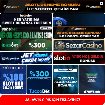
×
JAJAWIN GİRİŞ İÇİN TIKLAYINIZ!