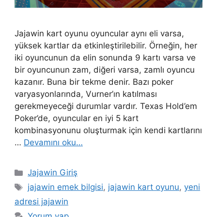
Jajawin kart oyunu oyuncular aynı eli varsa,
yüksek kartlar da etkinleştirilebilir. Örneğin, her
iki oyuncunun da elin sonunda 9 kartı varsa ve
bir oyuncunun zam, diğeri varsa, zamlı oyuncu
kazanır. Buna bir tekme denir. Bazı poker
varyasyonlarında, Vurner’ın katılması
gerekmeyeceği durumlar vardır. Texas Hold’em
Poker’de, oyuncular en iyi 5 kart
kombinasyonunu oluşturmak için kendi kartlarını
…
Devamını oku…
Kategoriler
Jajawin Giriş
Etiketler
jajawin emek bilgisi
,
jajawin kart oyunu
,
yeni
adresi jajawin
Yorum yap