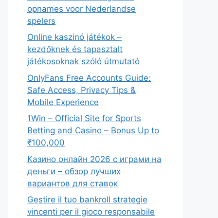
opnames voor Nederlandse
spelers
Online kaszinó játékok –
kezdőknek és tapasztalt
játékosoknak szóló útmutató
OnlyFans Free Accounts Guide:
Safe Access, Privacy Tips &
Mobile Experience
1Win – Official Site for Sports
Betting and Casino – Bonus Up to
₹100,000
Казино онлайн 2026 с играми на
деньги – обзор лучших
вариантов для ставок
Gestire il tuo bankroll strategie
vincenti per il gioco responsabile