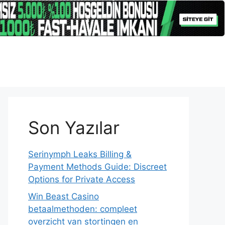
Son Yazılar
Serinymph Leaks Billing &
Payment Methods Guide: Discreet
Options for Private Access
Win Beast Casino
betaalmethoden: compleet
overzicht van stortingen en