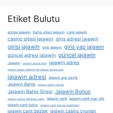
Etiket Bulutu
adresi jajawin
bahis sitesi jajawin
canli jajawin
casino sitesi jajawin
giris adresi jajawin
girisi jajawin
giris yap jajawin
giris jajawin
güncel jajawin
güncel adresi jajawin
jajawin adres
Jajawin
jajawin abone olun
jajawin adres değiştirme sebebi abone olun
jajawin adresi
jajawin ana sayfa
Jajawin Bahis
jajawin bahis merakı
Jajawin Bonus
Jajawin Bahis Sitesi
jajawin canli
jajawin canli maç izle
jajawin bonus döngüsü nedir
jajawin canlı bahis
jajawin canlı casino avantajları
jajawin canlı destek
jajawin casino oyunları