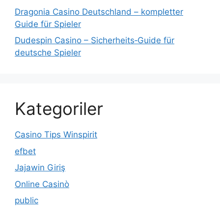
Dragonia Casino Deutschland – kompletter
Guide für Spieler
Dudespin Casino – Sicherheits‑Guide für
deutsche Spieler
Kategoriler
Casino Tips Winspirit
efbet
Jajawin Giriş
Online Casinò
public