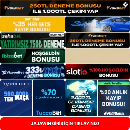
×
JAJAWIN GİRİŞ İÇİN TIKLAYINIZ!