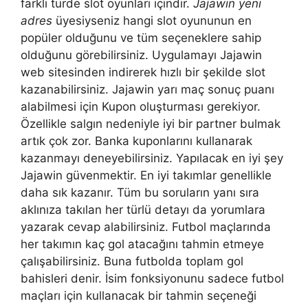
farklı türde slot oyunları içindir.
Jajawin yeni
adres
üyesiyseniz hangi slot oyununun en
popüler olduğunu ve tüm seçeneklere sahip
olduğunu görebilirsiniz. Uygulamayı Jajawin
web sitesinden indirerek hızlı bir şekilde slot
kazanabilirsiniz. Jajawin yarı maç sonuç puanı
alabilmesi için Kupon oluşturması gerekiyor.
Özellikle salgın nedeniyle iyi bir partner bulmak
artık çok zor. Banka kuponlarını kullanarak
kazanmayı deneyebilirsiniz. Yapılacak en iyi şey
Jajawin güvenmektir. En iyi takımlar genellikle
daha sık kazanır. Tüm bu soruların yanı sıra
aklınıza takılan her türlü detayı da yorumlara
yazarak cevap alabilirsiniz. Futbol maçlarında
her takımın kaç gol atacağını tahmin etmeye
çalışabilirsiniz. Buna futbolda toplam gol
bahisleri denir. İsim fonksiyonunu sadece futbol
maçları için kullanacak bir tahmin seçeneği