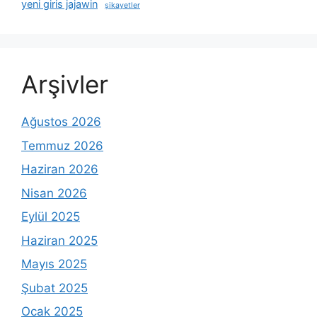
yeni giris jajawin
şikayetler
Arşivler
Ağustos 2026
Temmuz 2026
Haziran 2026
Nisan 2026
Eylül 2025
Haziran 2025
Mayıs 2025
Şubat 2025
Ocak 2025