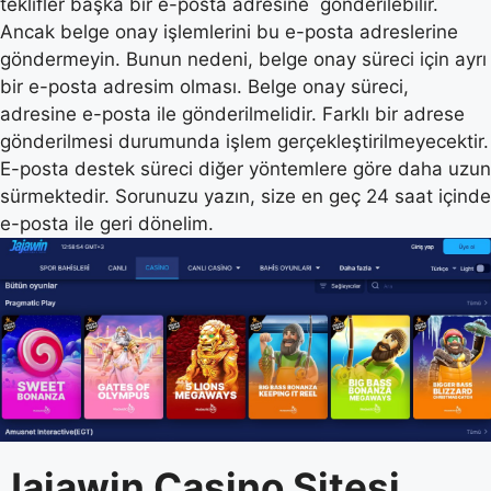
teklifler başka bir e-posta adresine gönderilebilir.
Ancak belge onay işlemlerini bu e-posta adreslerine
göndermeyin. Bunun nedeni, belge onay süreci için ayrı
bir e-posta adresim olması. Belge onay süreci,
adresine e-posta ile gönderilmelidir. Farklı bir adrese
gönderilmesi durumunda işlem gerçekleştirilmeyecektir.
E-posta destek süreci diğer yöntemlere göre daha uzun
sürmektedir. Sorunuzu yazın, size en geç 24 saat içinde
e-posta ile geri dönelim.
Jajawin Casino Sitesi