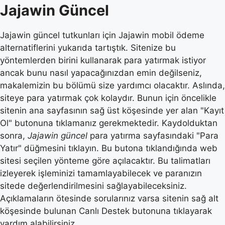
Jajawin Güncel
Jajawin güncel tutkunları için Jajawin mobil ödeme
alternatiflerini yukarıda tartıştık. Sitenize bu
yöntemlerden birini kullanarak para yatırmak istiyor
ancak bunu nasıl yapacağınızdan emin değilseniz,
makalemizin bu bölümü size yardımcı olacaktır. Aslında,
siteye para yatırmak çok kolaydır. Bunun için öncelikle
sitenin ana sayfasının sağ üst köşesinde yer alan "Kayıt
Ol" butonuna tıklamanız gerekmektedir. Kaydolduktan
sonra,
Jajawin güncel
para yatırma sayfasındaki "Para
Yatır" düğmesini tıklayın. Bu butona tıklandığında web
sitesi seçilen yönteme göre açılacaktır. Bu talimatları
izleyerek işleminizi tamamlayabilecek ve paranızın
sitede değerlendirilmesini sağlayabileceksiniz.
Açıklamaların ötesinde sorularınız varsa sitenin sağ alt
köşesinde bulunan Canlı Destek butonuna tıklayarak
yardım alabilirsiniz.