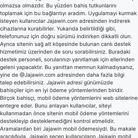
olmazsa olmazdır. Bu yüzden bahis tutkunlarını
toplamak için bu bağlantıyı aradım. Uygulamayı kurmak
isteyen kullanıcılar Jajawin.com adresinden indirerek
cihazlarına kurabilirler. Yukarıda belirtildiği gibi,
telefonunuz için doğru sürümü indirirken dikkatli olun.
Ayrıca sitenin sağ alt köşesinde bulunan canlı destek
hizmetimiz üzerinden de soru sorabilirsiniz. Buradaki
destek personeli, sorularınızı yanıtlamak için ellerinden
geleni yapacaktır. Bu yanıttan memnun kalmadıysanız,
yine de @Jajawin.com adresinden daha fazla bilgi
talep edebilirsiniz.
Jajawin adresi
günümüzde
bahisçiler için en iyi ödeme yöntemlerinden biridir.
Birçok bahisçi, mobil ödeme yöntemlerini web sitelerine
entegre eder. Bunu anlayan kullanıcılar, siteyi
kullanmadan önce sitenin mobil ödeme yöntemlerini
destekleyip desteklemediğini kontrol etmelidir.
Aramalardan biri Jajawin mobil ödemesiydi. Bu makale
aracılığıyla, Jajawin seçen kullanıcıların Jajawin mobil