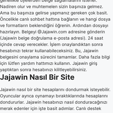
genellikle üyelerden belge sağlamalarını isterler.
Nadiren olur ve muhtemelen sizin başınıza gelmez.
Ama bu başınıza gelirse yapmanız gereken çok basit.
Öncelikle canlı sohbet hattına bağlanın ve hangi dosya
ve formatların beklendiğini öğrenin. Ardından dosyayı
hazırlayın. Belgeyi @Jajawin.com adresine gönderin
(Jajawin belge doğrulama e-posta adresi). 24 saat
içinde cevap verecekler. İşlem onaylandıktan sonra
hesabınızı tekrar kullanabileceksiniz. Bu, Jajawin
belgesini onaylama sürecini tamamlar. Daha fazla bilgi
için lütfen yardım hattımızı kullanın. Jajawin giriş
yaptıktan sonra hesabınızı kilitleyebilirsiniz.
Jajawin Nasıl Bir Site
Jajawin nasıl bir site hesaplarını dondurmak isteyebilir.
Oyuncular ayrıca oynamayı bıraktıklarında hesaplarını
dondururlar. Jajawin hesabınızı nasıl donduracağınızı
merak edenler için işte basit adımlar. Canlı destek