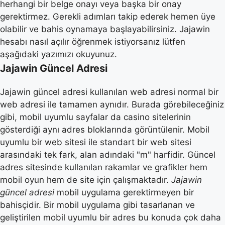
herhangi bir belge onayı veya başka bir onay
gerektirmez. Gerekli adımları takip ederek hemen üye
olabilir ve bahis oynamaya başlayabilirsiniz. Jajawin
hesabı nasıl açılır öğrenmek istiyorsanız lütfen
aşağıdaki yazımızı okuyunuz.
Jajawin Güncel Adresi
Jajawin güncel adresi kullanılan web adresi normal bir
web adresi ile tamamen aynıdır. Burada görebileceğiniz
gibi, mobil uyumlu sayfalar da casino sitelerinin
gösterdiği aynı adres bloklarında görüntülenir. Mobil
uyumlu bir web sitesi ile standart bir web sitesi
arasındaki tek fark, alan adındaki "m" harfidir. Güncel
adres sitesinde kullanılan rakamlar ve grafikler hem
mobil oyun hem de site için çalışmaktadır.
Jajawin
güncel adresi
mobil uygulama gerektirmeyen bir
bahisçidir. Bir mobil uygulama gibi tasarlanan ve
geliştirilen mobil uyumlu bir adres bu konuda çok daha