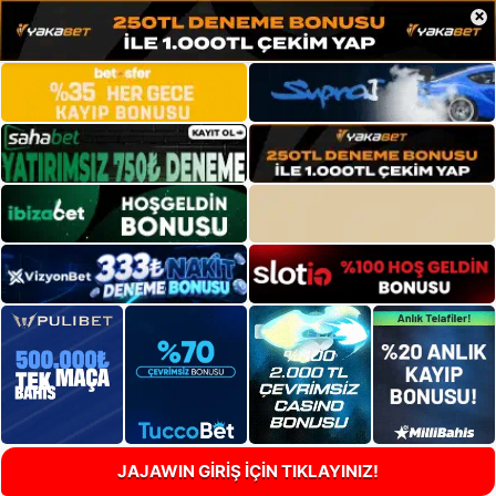
×
JAJAWIN GİRİŞ İÇİN TIKLAYINIZ!