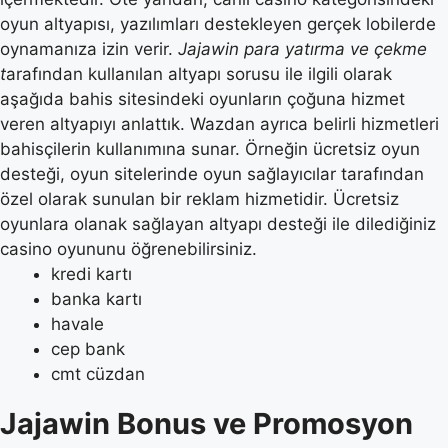
oyun altyapısı, yazılımları destekleyen gerçek lobilerde
oynamanıza izin verir.
Jajawin para yatırma ve çekme
t
arafından kullanılan altyapı sorusu ile ilgili olarak
aşağıda bahis sitesindeki oyunların çoğuna hizmet
veren altyapıyı anlattık. Wazdan ayrıca belirli hizmetleri
bahisçilerin kullanımına sunar. Örneğin ücretsiz oyun
desteği, oyun sitelerinde oyun sağlayıcılar tarafından
özel olarak sunulan bir reklam hizmetidir. Ücretsiz
oyunlara olanak sağlayan altyapı desteği ile dilediğiniz
casino oyununu öğrenebilirsiniz.
kredi kartı
banka kartı
havale
cep bank
cmt cüzdan
Jajawin Bonus ve Promosyon