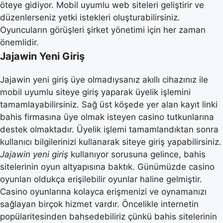
öteye gidiyor. Mobil uyumlu web siteleri geliştirir ve
düzenlerseniz yetki istekleri oluşturabilirsiniz.
Oyuncuların görüşleri şirket yönetimi için her zaman
önemlidir.
Jajawin Yeni Giriş
Jajawin yeni giriş üye olmadıysanız akıllı cihazınız ile
mobil uyumlu siteye giriş yaparak üyelik işlemini
tamamlayabilirsiniz. Sağ üst köşede yer alan kayıt linki
bahis firmasına üye olmak isteyen casino tutkunlarına
destek olmaktadır. Üyelik işlemi tamamlandıktan sonra
kullanıcı bilgilerinizi kullanarak siteye giriş yapabilirsiniz.
Jajawin yeni giriş
kullanıyor sorusuna gelince, bahis
sitelerinin oyun altyapısına baktık. Günümüzde casino
oyunları oldukça erişilebilir oyunlar haline gelmiştir.
Casino oyunlarına kolayca erişmenizi ve oynamanızı
sağlayan birçok hizmet vardır. Öncelikle internetin
popülaritesinden bahsedebiliriz çünkü bahis sitelerinin