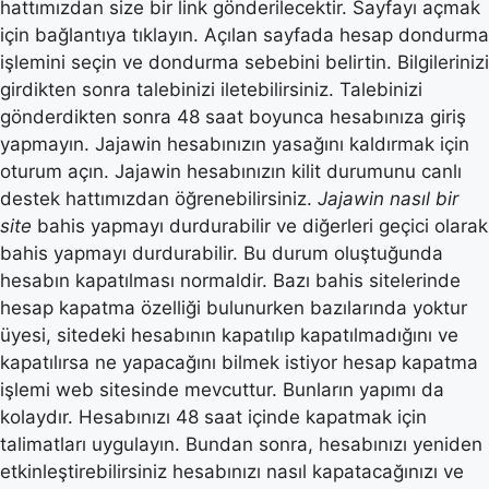
hattımızdan size bir link gönderilecektir. Sayfayı açmak
için bağlantıya tıklayın. Açılan sayfada hesap dondurma
işlemini seçin ve dondurma sebebini belirtin. Bilgilerinizi
girdikten sonra talebinizi iletebilirsiniz. Talebinizi
gönderdikten sonra 48 saat boyunca hesabınıza giriş
yapmayın. Jajawin hesabınızın yasağını kaldırmak için
oturum açın. Jajawin hesabınızın kilit durumunu canlı
destek hattımızdan öğrenebilirsiniz.
Jajawin nasıl bir
site
bahis yapmayı durdurabilir ve diğerleri geçici olarak
bahis yapmayı durdurabilir. Bu durum oluştuğunda
hesabın kapatılması normaldir. Bazı bahis sitelerinde
hesap kapatma özelliği bulunurken bazılarında yoktur
üyesi, sitedeki hesabının kapatılıp kapatılmadığını ve
kapatılırsa ne yapacağını bilmek istiyor hesap kapatma
işlemi web sitesinde mevcuttur. Bunların yapımı da
kolaydır. Hesabınızı 48 saat içinde kapatmak için
talimatları uygulayın. Bundan sonra, hesabınızı yeniden
etkinleştirebilirsiniz hesabınızı nasıl kapatacağınızı ve