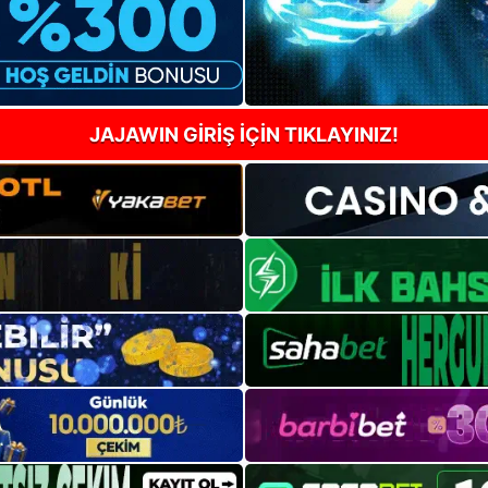
JAJAWIN GİRİŞ İÇİN TIKLAYINIZ!