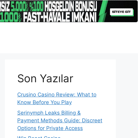
Son Yazılar
Crusino Casino Review: What to
Know Before You Play
Serinymph Leaks Billing &
Payment Methods Guide: Discreet
Options for Private Access