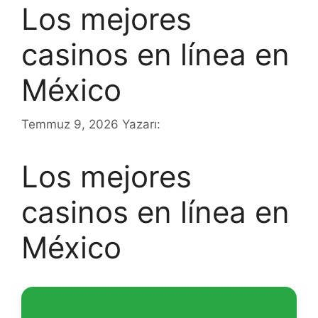
Los mejores
casinos en línea en
México
Temmuz 9, 2026
Yazarı:
Los mejores
casinos en línea en
México