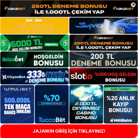
×
JAJAWIN GİRİŞ İÇİN TIKLAYINIZ!