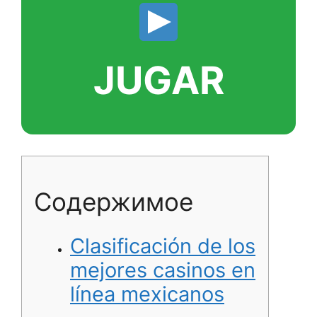
JUGAR
Содержимое
Clasificación de los
mejores casinos en
línea mexicanos