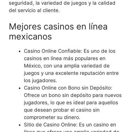
seguridad, la variedad de juegos y la calidad
del servicio al cliente.
Mejores casinos en línea
mexicanos
Casino Online Confiable: Es uno de los
casinos en línea más populares en
México, con una amplia variedad de
juegos y una excelente reputación entre
los jugadores.
Casino Online con Bono sin Depósito:
Ofrece un bono sin depósito para nuevos
jugadores, lo que es ideal para aquellos
que desean probar el casino sin
comprometer su dinero.
Sitio de Casino Online: Es un casino en