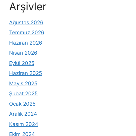
Arşivler
Ağustos 2026
Temmuz 2026
Haziran 2026
Nisan 2026
Eylül 2025
Haziran 2025
Mayıs 2025
Şubat 2025
Ocak 2025
Aralık 2024
Kasım 2024
Ekim 2024