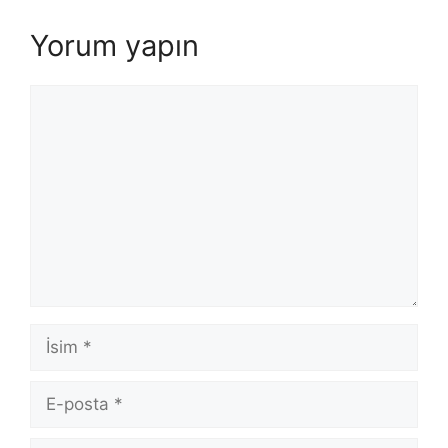
Yorum yapın
Yorum
İsim
E-
posta