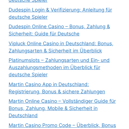
deutsche Spieler
Dudespin Login & Verifizierung: Anleitung für
deutsche Spieler
Dudespin Online Casino – Bonus, Zahlung &
Sicherheit: Guide für Deutsche
Vipluck Online Casino in Deutschland: Bonus,
Zahlungsarten & Sicherheit im Überblick
Platinumslots – Zahlungsarten und Ein‑ und
Auszahlungsmethoden im Überblick für
deutsche Spieler
Martin Casino App in Deutschland:
Registrierung, Bonus & sichere Zahlungen
Martin Online Casino – Vollständiger Guide für
Bonus, Zahlung, Mobile & Sicherheit in
Deutschland
Martin Casino Promo Code – Überblick, Bonus