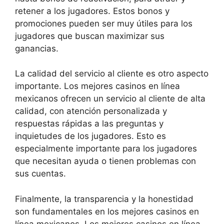
retener a los jugadores. Estos bonos y
promociones pueden ser muy útiles para los
jugadores que buscan maximizar sus
ganancias.
La calidad del servicio al cliente es otro aspecto
importante. Los mejores casinos en línea
mexicanos ofrecen un servicio al cliente de alta
calidad, con atención personalizada y
respuestas rápidas a las preguntas y
inquietudes de los jugadores. Esto es
especialmente importante para los jugadores
que necesitan ayuda o tienen problemas con
sus cuentas.
Finalmente, la transparencia y la honestidad
son fundamentales en los mejores casinos en
línea mexicanos. Los mejores casinos en línea